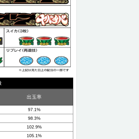
徴
出玉率
97.1%
98.3%
102.9%
105.1%