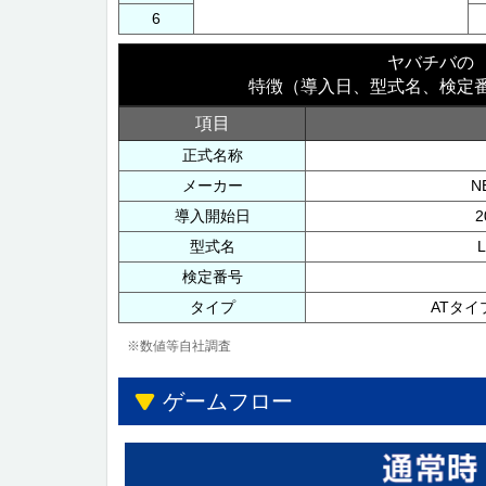
6
ヤバチバの
特徴（導入日、型式名、検定
項目
正式名称
メーカー
N
導入開始日
2
型式名
検定番号
タイプ
ATタ
※数値等自社調査
ゲームフロー