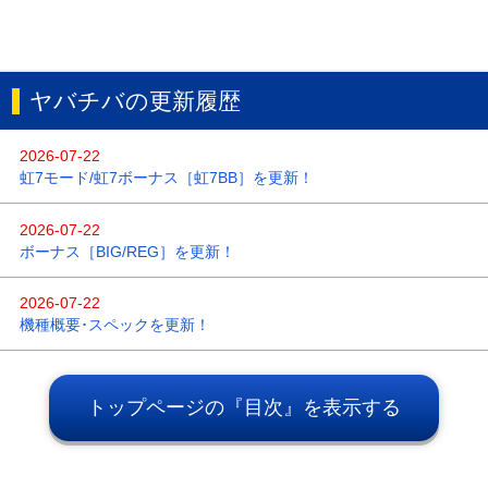
ヤバチバの更新履歴
2026-07-22
虹7モード/虹7ボーナス［虹7BB］を更新！
2026-07-22
ボーナス［BIG/REG］を更新！
2026-07-22
機種概要･スペックを更新！
2026-07-10
点灯パターン/特殊ボイス/演出法則を更新！
トップページの『目次』を表示する
2026-07-10
設定差・設定示唆を更新！