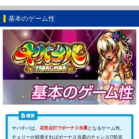
基本のゲーム性
ヤバチバは、
花笠点灯でボーナス当選
となるゲーム性。
チェリーが頻発すればボーナス当選のチャンス!?前兆