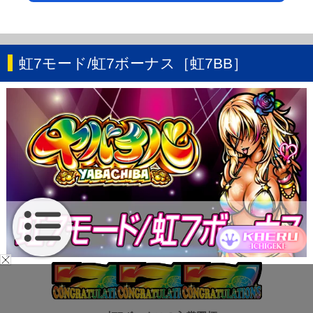
虹7モード/虹7ボーナス［虹7BB］