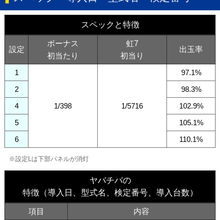
天井/朝一（リセット）/やめどきを更新！
スペックと特徴
ボーナス
虹7
設定
出玉率
初当たり
初当り
1
97.1%
2
98.3%
4
1/398
1/5716
102.9%
5
105.1%
6
110.1%
※設定Lは下部パネルが消灯
ヤバチバの
特徴（導入日、型式名、検定番号、導入台数）
項目
内容