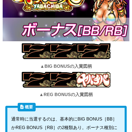
▲BIG BONUSの入賞図柄
▲REG BONUSの入賞図柄
通常時に当選するのは、基本的にBIG BONUS［BB］
かREG BONUS［RB］の2種類あり。ボーナス種別に