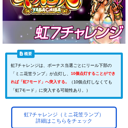
虹7チャレンジは、ボーナス当選ごとにリール下部の
「ミニ花笠ランプ」が点灯し、
10個点灯することができ
れば「虹7モード」へ突入する。
（10個点灯しなくても
「虹7モード」に突入する可能性あり。）
虹7チャレンジ（ミニ花笠ランプ）
詳細はこちらをチェック