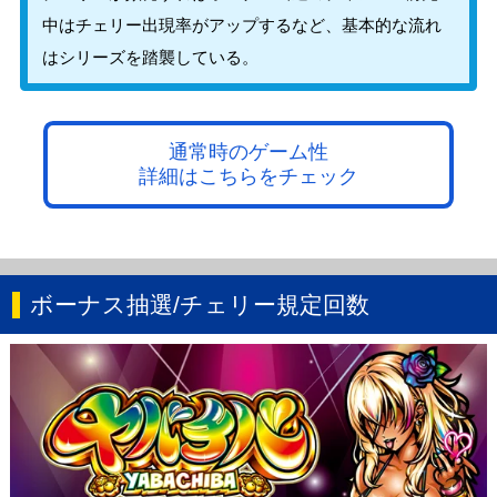
中はチェリー出現率がアップするなど、基本的な流れ
はシリーズを踏襲している。
通常時のゲーム性
詳細はこちらをチェック
ボーナス抽選/チェリー規定回数