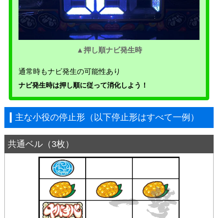
▲押し順ナビ発生時
通常時もナビ発生の可能性あり
ナビ発生時は押し順に従って消化しよう！
主な小役の停止形（以下停止形はすべて一例）
共通ベル（3枚）