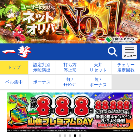
設定判別
打ち方
天井
チェリー
トップ
示唆演出
停止形
リセット
規定回数
虹7
虹7
ベル集中
ボーナス
ﾁｬﾚﾝｼﾞ
ボーナス