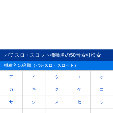
パチスロ・スロット機種名の50音索引検索
機種名 50音順（パチスロ・スロット）
ア
イ
ウ
エ
オ
カ
キ
ク
ケ
コ
サ
シ
ス
セ
ソ