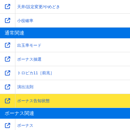
天井/設定変更/やめどき
小役確率
通常関連
出玉率モード
ボーナス抽選
トロピカ11［前兆］
演出法則
ボーナス告知状態
ボーナス関連
ボーナス