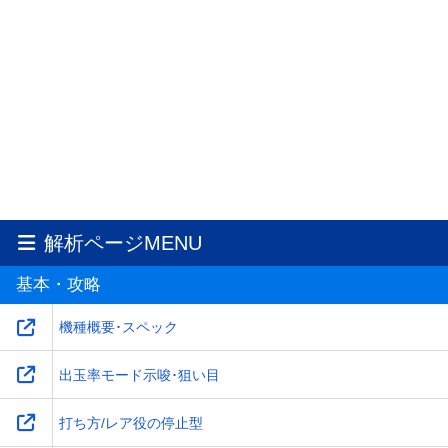
解析ページMENU
基本・攻略
機種概要･スペック
出玉率モード示唆･狙い目
打ち方/レア役の停止型