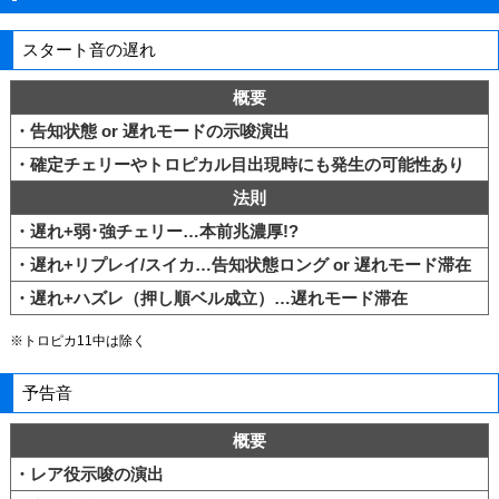
スタート音の遅れ
概要
・告知状態 or 遅れモードの示唆演出
・確定チェリーやトロピカル目出現時にも発生の可能性あり
法則
・遅れ+弱･強チェリー…本前兆濃厚!?
・遅れ+リプレイ/スイカ…告知状態ロング or 遅れモード滞在
・遅れ+ハズレ（押し順ベル成立）…遅れモード滞在
※トロピカ11中は除く
予告音
概要
・レア役示唆の演出