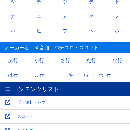
タ
チ
ツ
テ
ト
ナ
ニ
ヌ
ネ
ノ
ハ
ヒ
フ
ヘ
ホ
マ
ミ
ム
メ
モ
メーカー名 50音順（パチスロ・スロット）
ヤ
-
ユ
-
ヨ
あ行
か行
さ行
た行
な行
ラ
リ
ル
レ
ロ
は行
ま行
や・ら・わ行
コンテンツリスト
ワ
-
-
-
-
【一撃】トップ
スロット