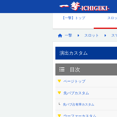
【一撃】トップ
スロ
一撃
スロット
ス
演出カスタム
目次
ページトップ
先バブカスタム
先バブ占有率カスタム
ウーファーカスタム