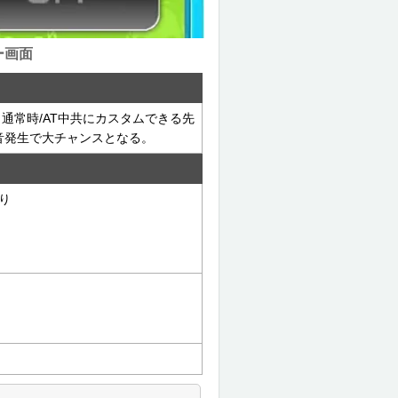
ー画面
通常時/AT中共にカスタムできる先
音発生で大チャンスとなる。
り
り