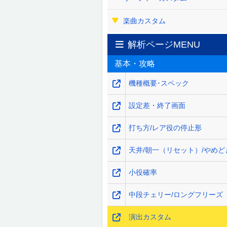
楽曲カスタム
解析ページMENU
基本・攻略
機種概要･スペック
設定差・終了画面
打ち方/レア役の停止形
天井/朝一（リセット）/やめど
小役確率
中段チェリー/ロングフリーズ
演出カスタム