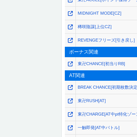
MIDNIGHT MODE[CZ]
稀咲陰謀[上位CZ]
REVENGEフリーズ[引き戻し]
ボーナス関連
東卍CHANCE[初当りRB]
AT関連
BREAK CHANCE[初期枚数決
東卍RUSH[AT]
東卍CHARGE[AT中pt特化ゾー
一触即発[AT中バトル]