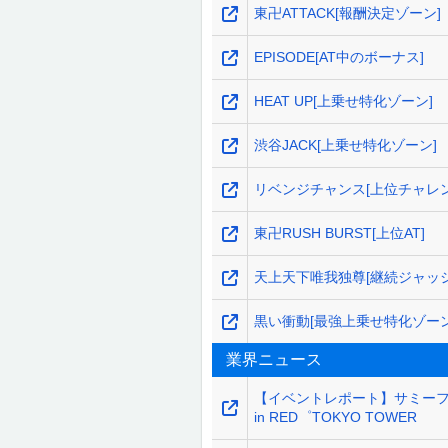
東卍ATTACK[報酬決定ゾーン]
EPISODE[AT中のボーナス]
HEAT UP[上乗せ特化ゾーン]
渋谷JACK[上乗せ特化ゾーン]
リベンジチャンス[上位チャレン
東卍RUSH BURST[上位AT]
天上天下唯我独尊[継続ジャッジ
黒い衝動[最強上乗せ特化ゾーン
業界ニュース
【イベントレポート】サミー
in RED゜TOKYO TOWER