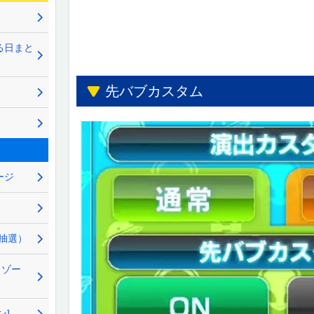
る日まと
先バブカスタム
ージ
Z抽選）
・ゾー
ン]