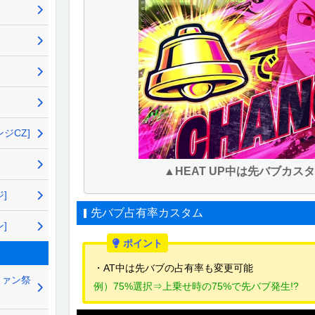
ジCZ]
▲HEAT UP中は先バブカス
]
先バブ占有率カスタム
]
・AT中は先バブの占有率も変更可能
ファン祭
例）75%選択⇒上乗せ時の75%で先バブ発生!?