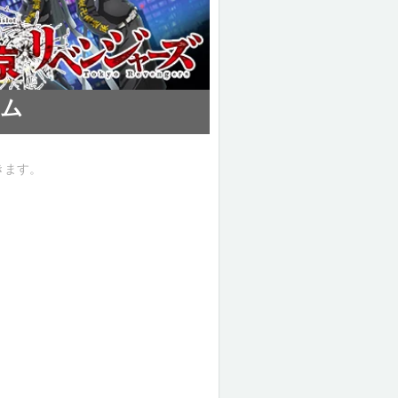
ム
きます。