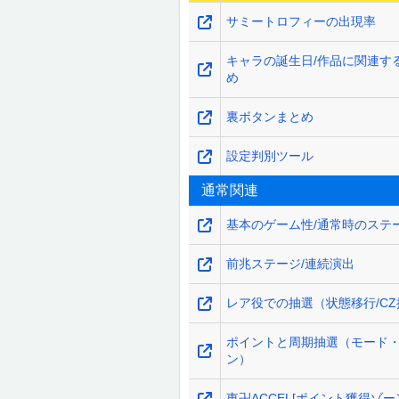
サミートロフィーの出現率
キャラの誕生日/作品に関連す
め
裏ボタンまとめ
設定判別ツール
通常関連
基本のゲーム性/通常時のステ
前兆ステージ/連続演出
レア役での抽選（状態移行/C
ポイントと周期抽選（モード
ン）
東卍ACCEL[ポイント獲得ゾー