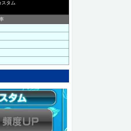
カスタム
率
）