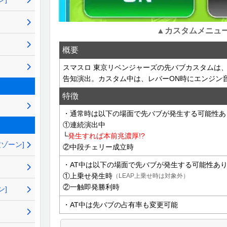
▲カスタムメニュ
概要
スマスロ 東京リベンジャーズの先バブカスタムは、
告知演出。カスタム中は、レバーON時にエンジン
特徴
・通常時は以下の場面で先バブが発生する可能性あ
①連続演出中
└
発生すれば本前兆濃厚!?
定ゾーン]
②中段チェリー成立時
・AT中は以下の場面で先バブが発生する可能性あ
①上乗せ発生時
（LEAP上乗せ時は対象外）
②一触即発勝利時
ン]
・AT中は先バブの占有率も変更可能