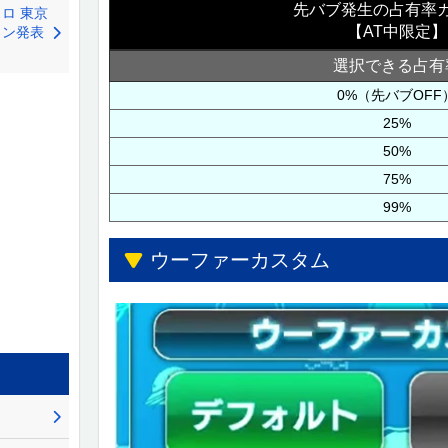
先バブ発生の占有率
ロ 東京
【AT中限定】
ョン発表
選択できる占有
0%（先バブOFF
25%
50%
75%
99%
ウーファーカスタム