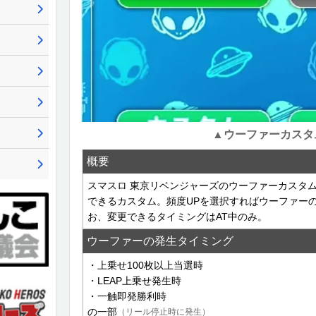
▲ウーファーカスタ
概要
スマスロ 東京リベンジャーズのウーファーカスタ
できるカスタム。頻度UPを選択すればウーファー
お、変更できるタイミングはAT中のみ。
ウーファーの発生タイミング
・上乗せ100枚以上当選時
・LEAP上乗せ発生時
・一触即発勝利時
の一部
（リール停止時に発生）