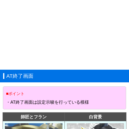
AT終了画面
■ポイント
・AT終了画面は設定示唆を行っている模様
師匠とフラン
白背景