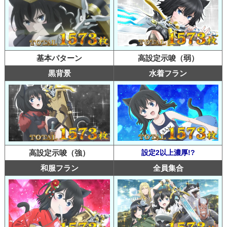
基本パターン
高設定示唆（弱）
黒背景
水着フラン
高設定示唆（強）
設定2以上濃厚!?
和服フラン
全員集合