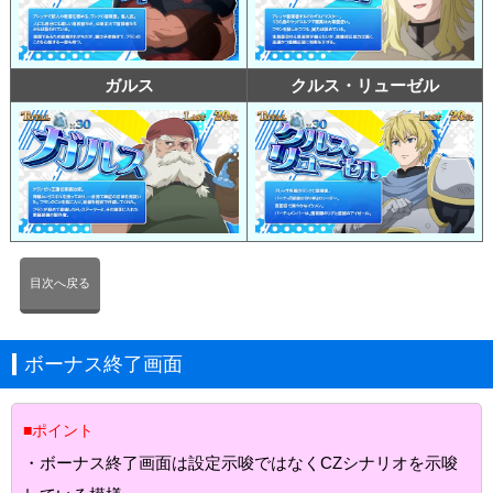
ガルス
クルス・リューゼル
目次へ戻る
ボーナス終了画面
■ポイント
・ボーナス終了画面は設定示唆ではなくCZシナリオを示唆