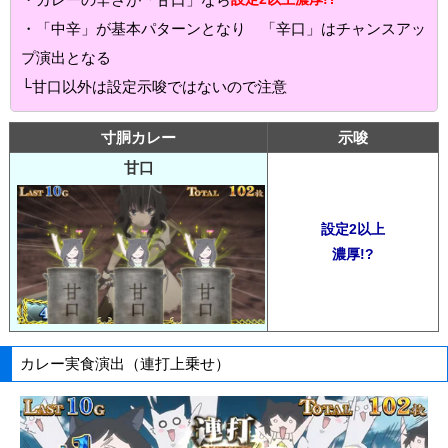
・「中辛」が基本パターンとなり 「辛口」はチャンスアッ
プ演出となる
└甘口以外は設定示唆ではないので注意
寸胴カレー
示唆
甘口
設定2以上
濃厚!?
カレー実食演出（連打上乗せ）