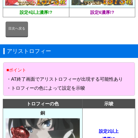
設定4以上濃厚!?
設定6濃厚!?
目次へ戻る
アリストロフィー
■ポイント
・AT終了画面でアリストロフィーが出現する可能性あり
・トロフィーの色によって設定を示唆
トロフィーの色
示唆
銅
設定2以上