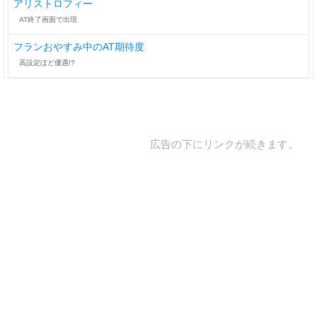
アリストロフィー
AT終了画面で出現
フランおやすみ中のAT期待度
高設定ほど優遇!?
広告の下にリンクが続きます。