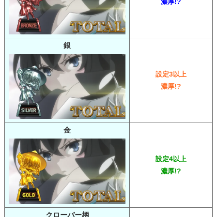
濃厚!?
銀
設定3以上
濃厚!?
金
設定4以上
濃厚!?
クローバー柄