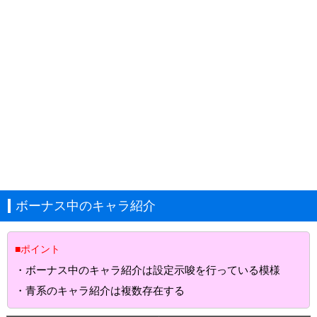
ボーナス中のキャラ紹介
■ポイント
・ボーナス中のキャラ紹介は設定示唆を行っている模様
・青系のキャラ紹介は複数存在する