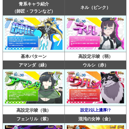
青系キャラ紹介
ネル（ピンク）
（師匠・フランなど）
基本パターン
高設定示唆（弱）
アマンダ（緑）
ウルシ（赤）
高設定示唆（強）
設定2以上濃厚!?
フェンリル（紫）
混沌の女神（金）