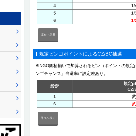
4
1/
5
1/
6
1/
目次へ戻る
規定ビンゴポイントによるCZ/BC抽選
BINGO図柄揃いで加算されるビンゴポイントの規定pt
ンゴチャンス」当選率に設定差あり。
規定p
設定
CZ
1
約
6
約
目次へ戻る