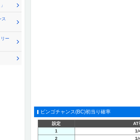
ュ」
ンス
フリー
ビンゴチャンス(BC)初当り確率
設定
A
1
1/
2
1/