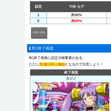
設定
THE セグ
1
約40%
6
約50%
目次へ戻る
BC終了画面
BC終了画面に設定示唆要素がある。
ただし
BC復活時は無効
となるので注意しよう！
終了画面
カジノ