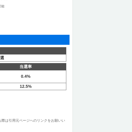
可能
選
当選率
0.4%
12.5%
る際は引用元ページへのリンクをお願いい