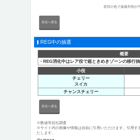
音符の色で楽曲判別が
目次へ戻る
REG中の抽選
概要
・REG消化中はレア役で超ときめきゾーンの移行抽
小役
チェリー
スイカ
チャンスチェリー
目次へ戻る
※数値等自社調査
※サイト内の画像や情報は自由に引用いただけます。引用す
たします。