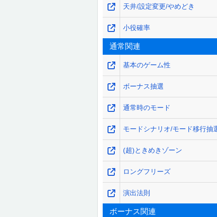
天井/設定変更/やめどき
小役確率
通常関連
基本のゲーム性
ボーナス抽選
通常時のモード
モードシナリオ/モード移行抽
(超)ときめきゾーン
ロングフリーズ
演出法則
ボーナス関連