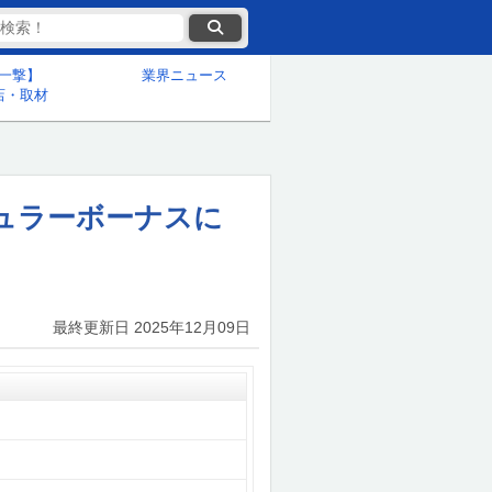
一撃】
業界ニュース
店・取材
ュラーボーナスに
最終更新日
2025年12月09日