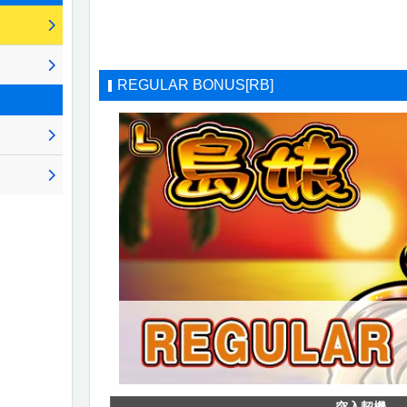
REGULAR BONUS[RB]
突入契機