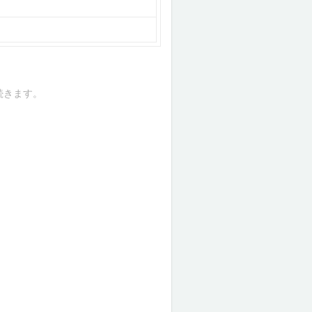
続きます。