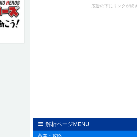
広告の下にリンクが続
解析ページMENU
基本・攻略