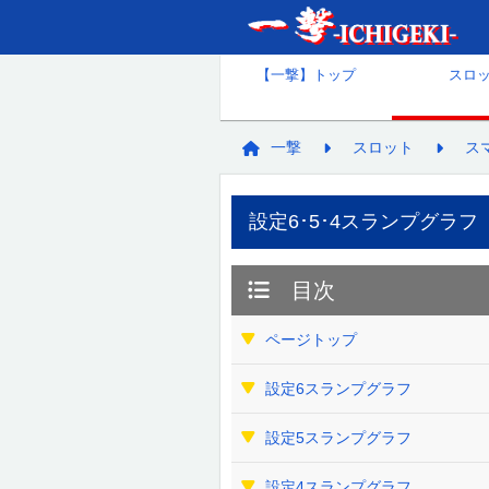
【一撃】トップ
スロ
一撃
スロット
ス
設定6･5･4スランプグラフ
目次
ページトップ
設定6スランプグラフ
設定5スランプグラフ
設定4スランプグラフ