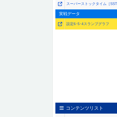
スーパーストックタイム［SS
実戦データ
設定6･5･4スランプグラフ
コンテンツリスト