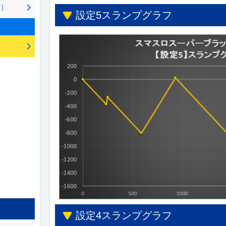
T］
設定5スランプグラフ
設定4スランプグラフ