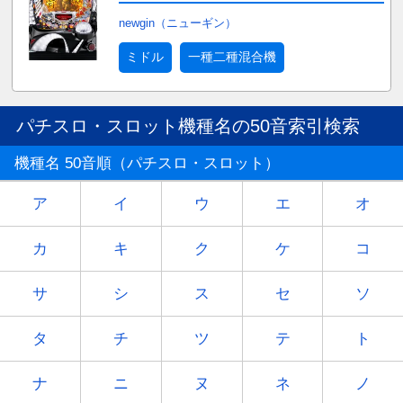
newgin（ニューギン）
ミドル
一種二種混合機
パチスロ・スロット機種名の50音索引検索
機種名 50音順（パチスロ・スロット）
ア
イ
ウ
エ
オ
カ
キ
ク
ケ
コ
サ
シ
ス
セ
ソ
タ
チ
ツ
テ
ト
ナ
ニ
ヌ
ネ
ノ