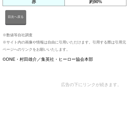
赤
約90%
目次へ戻る
※数値等自社調査
※サイト内の画像や情報は自由に引用いただけます。引用する際は引用元
ページへのリンクをお願いいたします。
©ONE・村田雄介／集英社・ヒーロー協会本部
広告の下にリンクが続きます。