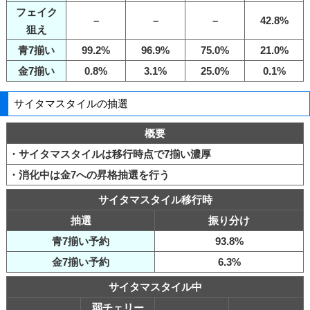
フェイク
–
–
–
42.8%
狙え
青7揃い
99.2%
96.9%
75.0%
21.0%
金7揃い
0.8%
3.1%
25.0%
0.1%
サイタマスタイルの抽選
概要
・サイタマスタイルは移行時点で7揃い濃厚
・消化中は金7への昇格抽選を行う
サイタマスタイル移行時
抽選
振り分け
青7揃い予約
93.8%
金7揃い予約
6.3%
サイタマスタイル中
弱チェリー