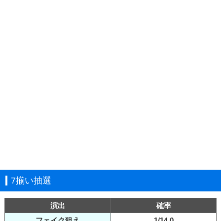
7揃い抽選
演出
確率
フェイク狙え
1/14.0