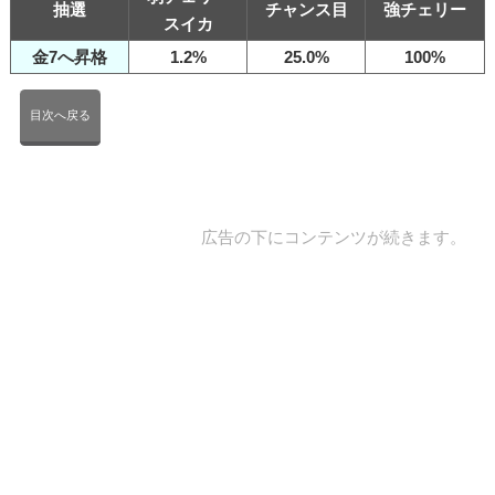
抽選
チャンス目
強チェリー
スイカ
金7へ昇格
1.2%
25.0%
100%
目次へ戻る
広告の下にコンテンツが続きます。