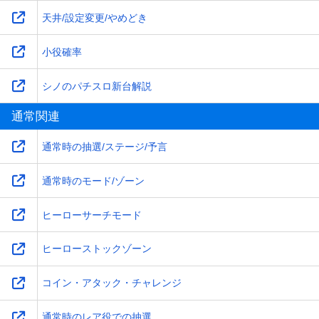
天井/設定変更/やめどき
小役確率
シノのパチスロ新台解説
通常関連
通常時の抽選/ステージ/予言
通常時のモード/ゾーン
ヒーローサーチモード
ヒーローストックゾーン
コイン・アタック・チャレンジ
通常時のレア役での抽選