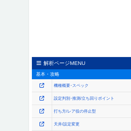
解析ページMENU
基本・攻略
機種概要･スペック
設定判別･推測/立ち回りポイント
打ち方/レア役の停止型
天井/設定変更