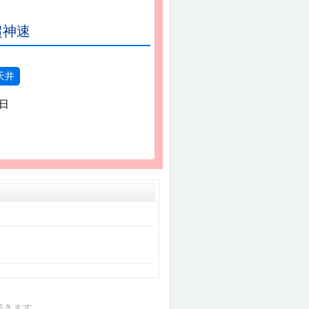
超神速
天井
0日
続きます。