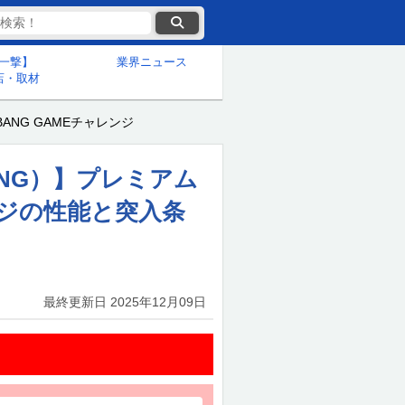
一撃】
業界ニュース
店・取材
ANG GAMEチャレンジ
ANG）】プレミアム
ジの性能と突入条
最終更新日
2025年12月09日