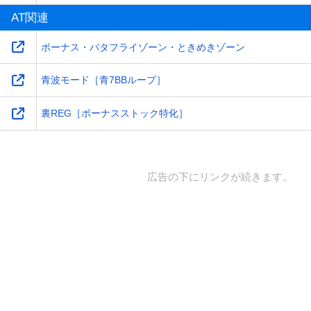
AT関連
ボーナス・バタフライゾーン・ときめきゾーン
青波モード［青7BBループ］
裏REG［ボーナスストック特化］
広告の下にリンクが続きます。