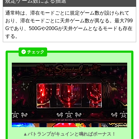
規定ゲーム数による抽選
通常時は、滞在モードごとに規定ゲーム数が設けられて
おり、滞在モードごとに天井ゲーム数が異なる。最大799
Gであり、500Gや200Gが天井ゲームとなるモードも存在
する。
▲パトランプがキュインと鳴ればボーナス！