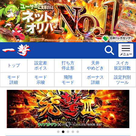
設定差
打ち方
天井
スイカ
トップ
ボイス
停止形
やめどき
規定回数
モード
モード
飛翔
ボーナス
設定判別
詳細
示唆
モード
詳細
ツール