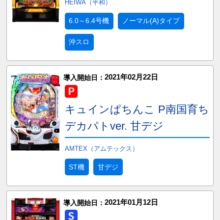
HEIWA（平和）
6.0～6.4号機
ノーマル(A)タイプ
沖スロ
2021年02月22日
導入開始日：
キュインぱちんこ P南国育ち
デカパトver. 甘デジ
AMTEX（アムテックス）
ST機
甘デジ
2021年01月12日
導入開始日：