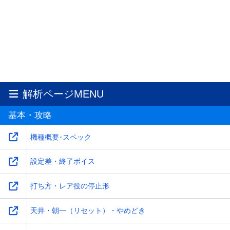
解析ページMENU
基本・攻略
機種概要･スペック
設定差・終了ボイス
打ち方・レア役の停止形
天井・朝一（リセット）・やめどき