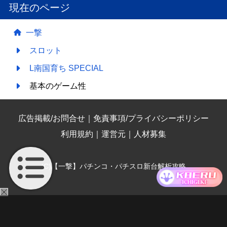
現在のページ
一撃
スロット
L南国育ち SPECIAL
基本のゲーム性
広告掲載/お問合せ
｜
免責事項/プライバシーポリシー
利用規約
｜
運営元
｜
人材募集
(C)【一撃】パチンコ・パチスロ新台解析攻略