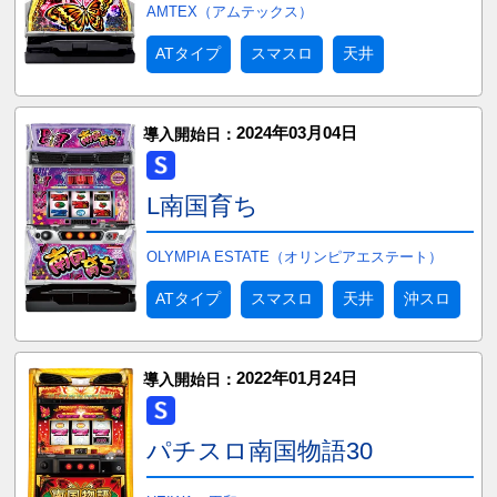
AMTEX（アムテックス）
ATタイプ
スマスロ
天井
2024年03月04日
導入開始日：
L南国育ち
OLYMPIA ESTATE（オリンピアエステート）
ATタイプ
スマスロ
天井
沖スロ
2022年01月24日
導入開始日：
パチスロ南国物語30