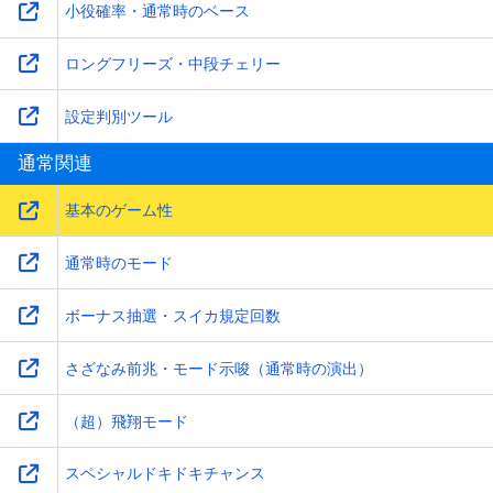
小役確率・通常時のベース
ロングフリーズ・中段チェリー
設定判別ツール
通常関連
基本のゲーム性
通常時のモード
ボーナス抽選・スイカ規定回数
さざなみ前兆・モード示唆（通常時の演出）
（超）飛翔モード
スペシャルドキドキチャンス