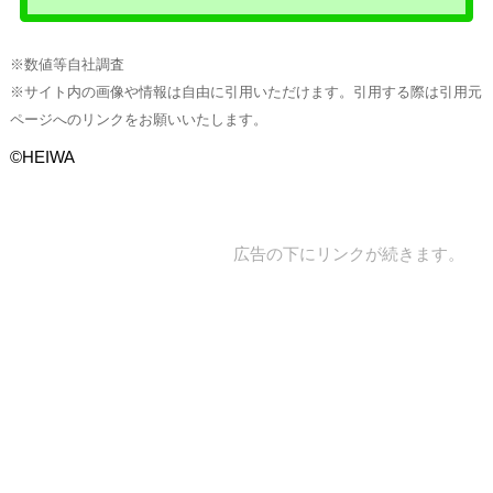
※数値等自社調査
※サイト内の画像や情報は自由に引用いただけます。引用する際は引用元
ページへのリンクをお願いいたします。
©HEIWA
広告の下にリンクが続きます。