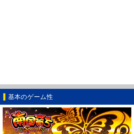
基本のゲーム性