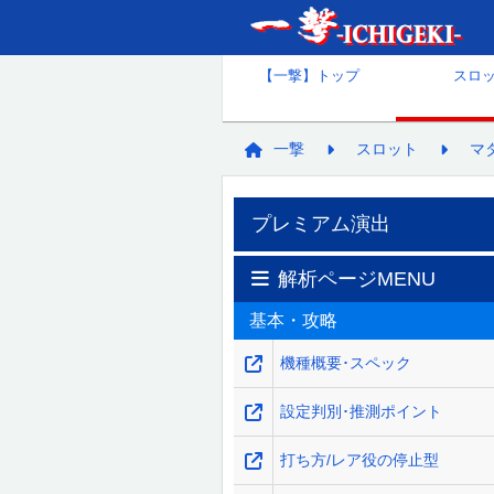
【一撃】トップ
スロ
一撃
スロット
マ
プレミアム演出
解析ページMENU
基本・攻略
機種概要･スペック
設定判別･推測ポイント
打ち方/レア役の停止型