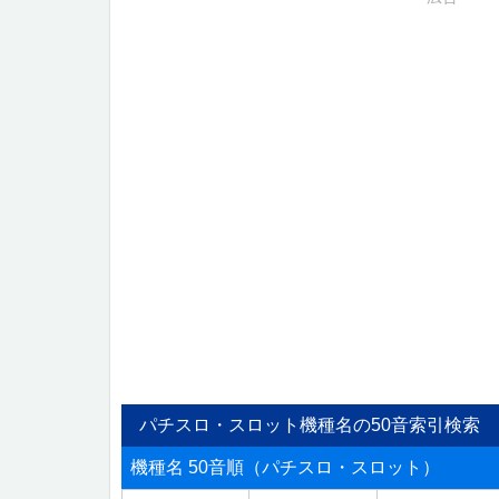
パチスロ・スロット機種名の50音索引検索
機種名 50音順（パチスロ・スロット）