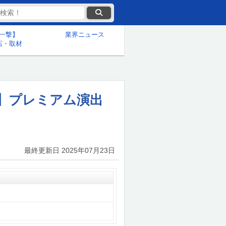
一撃】
業界ニュース
店・取材
】プレミアム演出
最終更新日
2025年07月23日