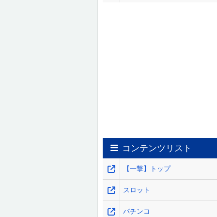
コンテンツリスト
【一撃】トップ
スロット
パチンコ