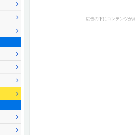
広告の下にコンテンツが