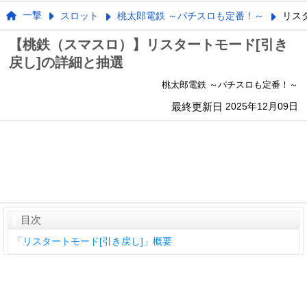
一撃
スロット
桃太郎電鉄 ～パチスロも定番！～
リス
【桃鉄（スマスロ）】リスタートモード[引き
戻し]の詳細と抽選
桃太郎電鉄 ～パチスロも定番！～
最終更新日
2025年12月09日
目次
「リスタートモード[引き戻し]」概要