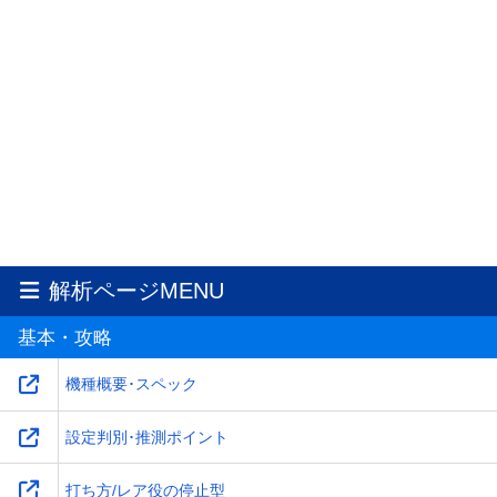
解析ページMENU
基本・攻略
機種概要･スペック
設定判別･推測ポイント
打ち方/レア役の停止型