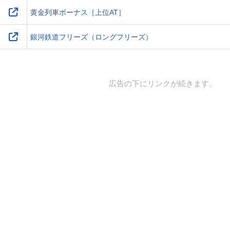
黄金列車ボーナス［上位AT］
銀河鉄道フリーズ（ロングフリーズ）
広告の下にリンクが続きます。