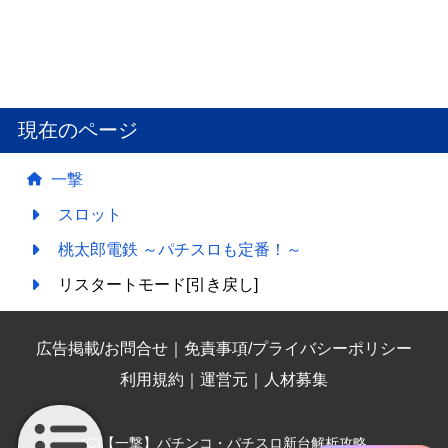
現在のページ
一撃
スロット
桃太郎電鉄 ～パチスロも定番！～
リスタートモード[引き戻し]
広告掲載/お問合せ
｜
免責事項/プライバシーポリシー
利用規約
｜
運営元
｜
人材募集
(C)【一撃】パチンコ・パチスロ新台解析攻略