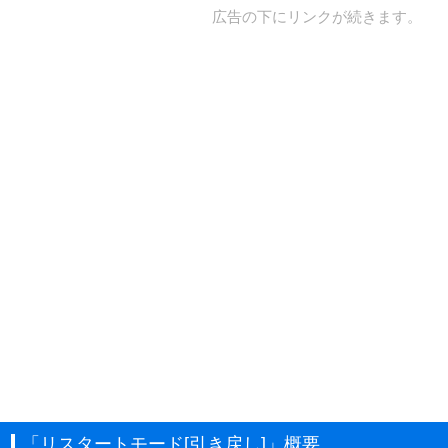
広告の下にリンクが続きます。
「リスタートモード[引き戻し]」概要