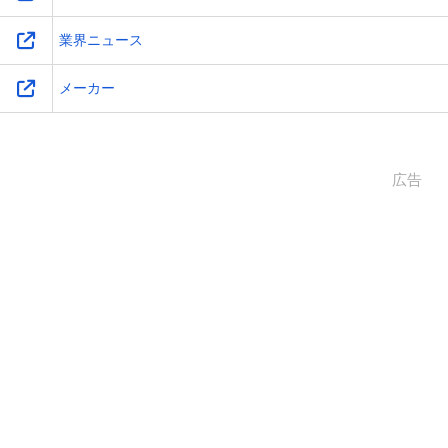
業界ニュース
メーカー
広告