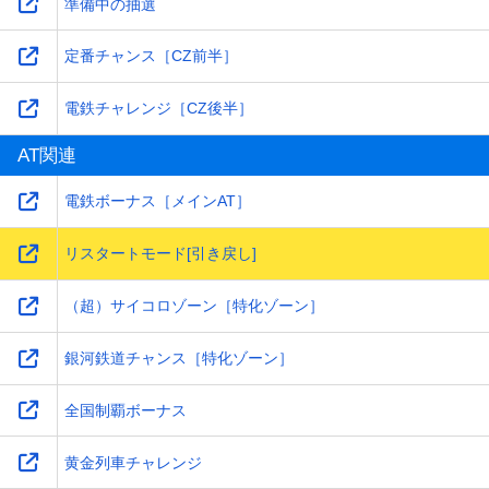
準備中の抽選
定番チャンス［CZ前半］
電鉄チャレンジ［CZ後半］
AT関連
電鉄ボーナス［メインAT］
リスタートモード[引き戻し]
（超）サイコロゾーン［特化ゾーン］
銀河鉄道チャンス［特化ゾーン］
全国制覇ボーナス
黄金列車チャレンジ