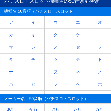
パチスロ・スロット機種名の50音索引検索
機種名 50音順（パチスロ・スロット）
ア
イ
ウ
エ
オ
カ
キ
ク
ケ
コ
サ
シ
ス
セ
ソ
タ
チ
ツ
テ
ト
ナ
ニ
ヌ
ネ
ノ
ハ
ヒ
フ
ヘ
ホ
マ
ミ
ム
メ
モ
メーカー名 50音順（パチスロ・スロット）
ヤ
-
ユ
-
ヨ
あ行
か行
さ行
た行
な行