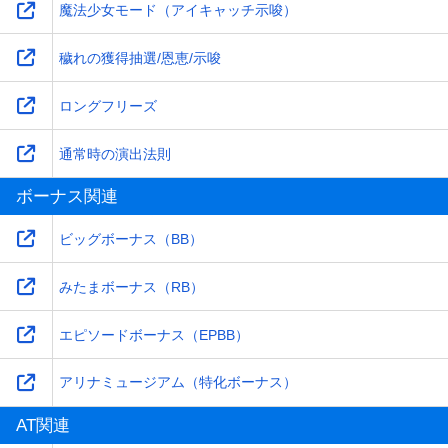
魔法少女モード（アイキャッチ示唆）
穢れの獲得抽選/恩恵/示唆
ロングフリーズ
通常時の演出法則
ボーナス関連
ビッグボーナス（BB）
みたまボーナス（RB）
エピソードボーナス（EPBB）
アリナミュージアム（特化ボーナス）
AT関連