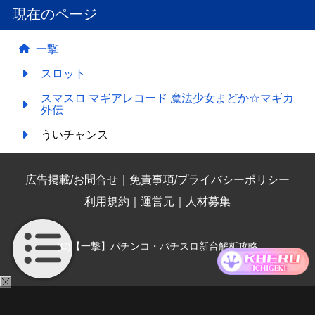
現在のページ
一撃
スロット
スマスロ マギアレコード 魔法少女まどか☆マギカ
外伝
ういチャンス
広告掲載/お問合せ
｜
免責事項/プライバシーポリシー
利用規約
｜
運営元
｜
人材募集
(C)【一撃】パチンコ・パチスロ新台解析攻略