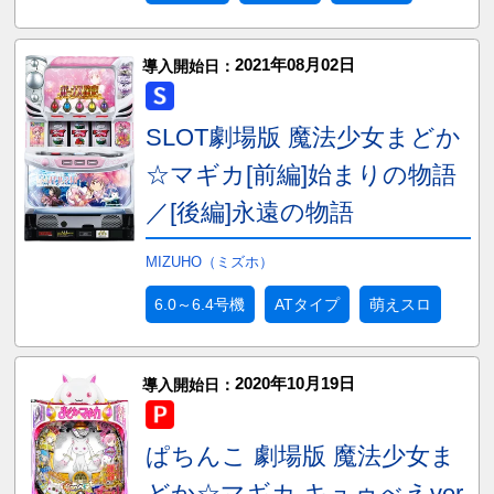
2021年08月02日
導入開始日：
SLOT劇場版 魔法少女まどか
☆マギカ[前編]始まりの物語
／[後編]永遠の物語
MIZUHO（ミズホ）
6.0～6.4号機
ATタイプ
萌えスロ
2020年10月19日
導入開始日：
ぱちんこ 劇場版 魔法少女ま
どか☆マギカ キュゥべえver.