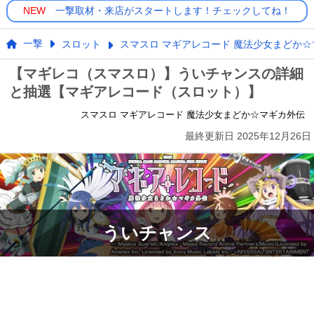
NEW
一撃取材・来店がスタートします！チェックしてね！
一撃
スロット
スマスロ マギアレコード 魔法少女まどか
【マギレコ（スマスロ）】ういチャンスの詳細
と抽選【マギアレコード（スロット）】
スマスロ マギアレコード 魔法少女まどか☆マギカ外伝
最終更新日
2025年12月26日
ういチャンス