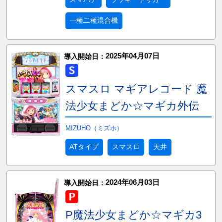
一種二種混合機
2025年04月07日
導入開始日：
スマスロ マギアレコード 魔
法少女まどか☆マギカ外伝
MIZUHO（ミズホ）
ATタイプ
スマスロ
天井
2024年06月03日
導入開始日：
P魔法少女まどか☆マギカ3