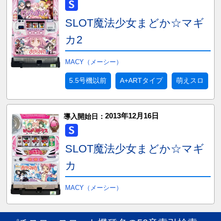
SLOT魔法少女まどか☆マギ
カ2
MACY（メーシー）
5.5号機以前
A+ARTタイプ
萌えスロ
2013年12月16日
導入開始日：
SLOT魔法少女まどか☆マギ
カ
MACY（メーシー）