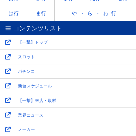
ラ
リ
ル
レ
ロ
は行
ま行
や・ら・わ行
コンテンツリスト
ワ
-
-
-
-
【一撃】トップ
スロット
パチンコ
新台スケジュール
【一撃】来店・取材
業界ニュース
メーカー