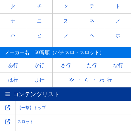
タ
チ
ツ
テ
ト
ナ
ニ
ヌ
ネ
ノ
ハ
ヒ
フ
ヘ
ホ
マ
ミ
ム
メ
モ
メーカー名 50音順（パチスロ・スロット）
ヤ
-
ユ
-
ヨ
あ行
か行
さ行
た行
な行
ラ
リ
ル
レ
ロ
は行
ま行
や・ら・わ行
コンテンツリスト
ワ
-
-
-
-
【一撃】トップ
スロット