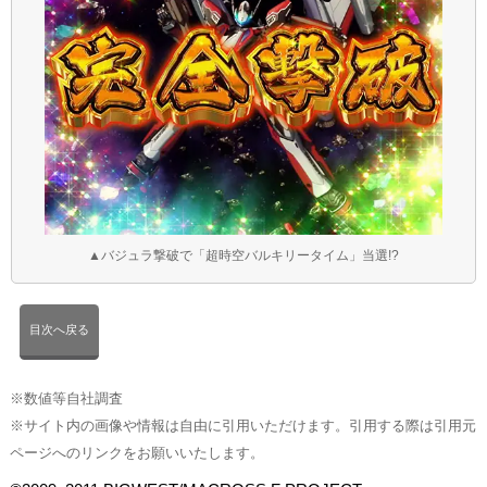
▲バジュラ撃破で「超時空バルキリータイム」当選!?
目次へ戻る
※数値等自社調査
※サイト内の画像や情報は自由に引用いただけます。引用する際は引用元
ページへのリンクをお願いいたします。