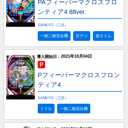
PAフィーバーマクロスフロ
ンティア4 88ver.
SANKYO（三共）
一種二種混合機
甘デジ
遊タイム
2021年10月04日
導入開始日：
Pフィーバーマクロスフロン
ティア4
SANKYO（三共）
ミドル
一種二種混合機