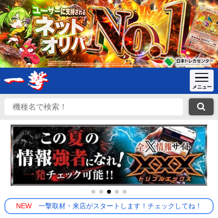
NEW
一撃取材・来店がスタートします！チェックしてね！