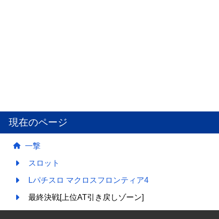
現在のページ
一撃
スロット
Lパチスロ マクロスフロンティア4
最終決戦[上位AT引き戻しゾーン]