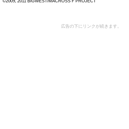
©2009, 2011 BIGWEST/MACROSS F PROJECT
広告の下にリンクが続きます。