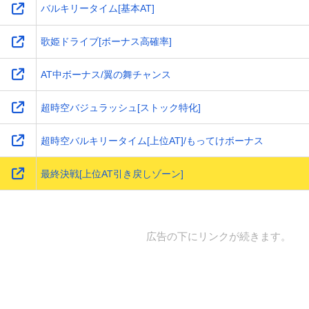
バルキリータイム[基本AT]
歌姫ドライブ[ボーナス高確率]
AT中ボーナス/翼の舞チャンス
超時空バジュラッシュ[ストック特化]
超時空バルキリータイム[上位AT]/もってけボーナス
最終決戦[上位AT引き戻しゾーン]
広告の下にリンクが続きます。