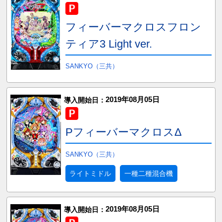
フィーバーマクロスフロン
ティア3 Light ver.
SANKYO（三共）
2019年08月05日
導入開始日：
PフィーバーマクロスΔ
SANKYO（三共）
ライトミドル
一種二種混合機
2019年08月05日
導入開始日：