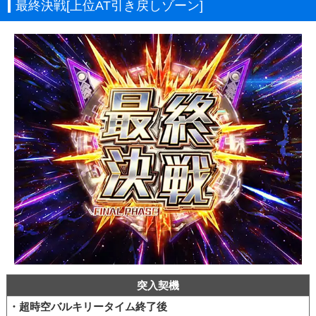
最終決戦[上位AT引き戻しゾーン]
突入契機
・超時空バルキリータイム終了後