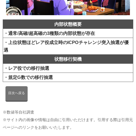
内部状態概要
・通常/高確/超高確の3種類の内部状態が存在
・上位状態ほどレア役成立時のICPOチャレンジ突入抽選が優
遇
状態移行契機
・レア役での移行抽選
・規定G数での移行抽選
目次へ戻る
※数値等自社調査
※サイト内の画像や情報は自由に引用いただけます。引用する際は引用元
ページへのリンクをお願いいたします。