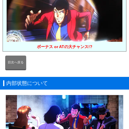
ボーナス or ATの大チャンス!?
目次へ戻る
内部状態について