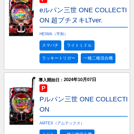
eルパン三世 ONE COLLECTI
ON 超ブチヌキLTver.
HEIWA（平和）
スマパチ
ライトミドル
ラッキートリガー
一種二種混合機
2024年10月07日
導入開始日：
Pルパン三世 ONE COLLECTI
ON
AMTEX（アムテックス）