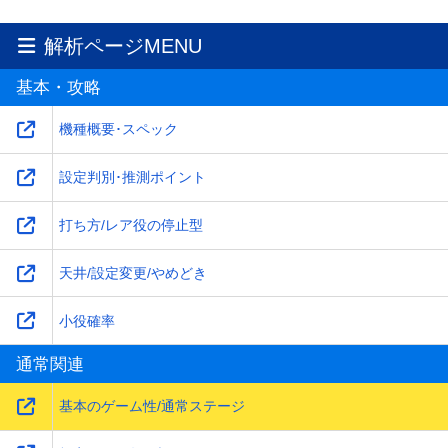
解析ページMENU
基本・攻略
機種概要･スペック
設定判別･推測ポイント
打ち方/レア役の停止型
天井/設定変更/やめどき
小役確率
通常関連
基本のゲーム性/通常ステージ