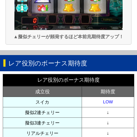
▲擬似チェリーが頻発するほど本前兆期待度アップ！
レア役別のボーナス期待度
レア役別のボーナス期待度
成立役
期待度
スイカ
LOW
擬似2連チェリー
↓
擬似3連チェリー
↓
リアルチェリー
↓