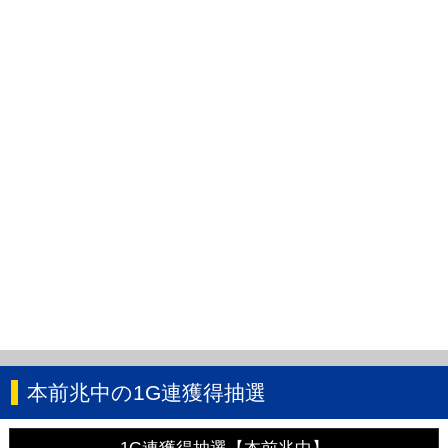
本前兆中の1G連獲得抽選
1G連獲得抽選【本前兆中】