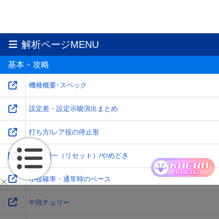
解析ページMENU
基本・攻略
機種概要･スペック
設定差・設定示唆演出まとめ
打ち方/レア役の停止形
天井/朝一（リセット）/やめどき
小役確率・通常時のベース
中段チェリー