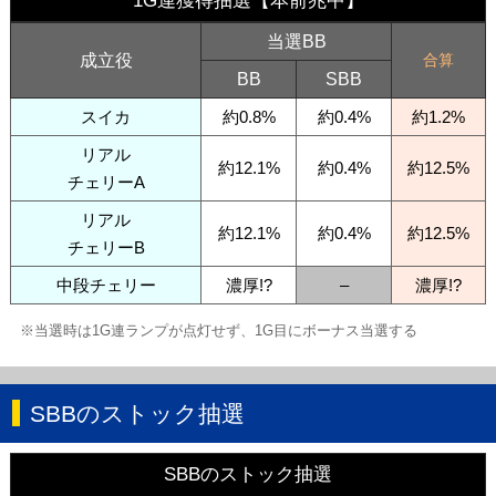
当選BB
成立役
合算
BB
SBB
スイカ
約0.8%
約0.4%
約1.2%
リアル
約12.1%
約0.4%
約12.5%
チェリーA
リアル
約12.1%
約0.4%
約12.5%
チェリーB
中段チェリー
濃厚!?
–
濃厚!?
※当選時は1G連ランプが点灯せず、1G目にボーナス当選する
SBBのストック抽選
SBBのストック抽選