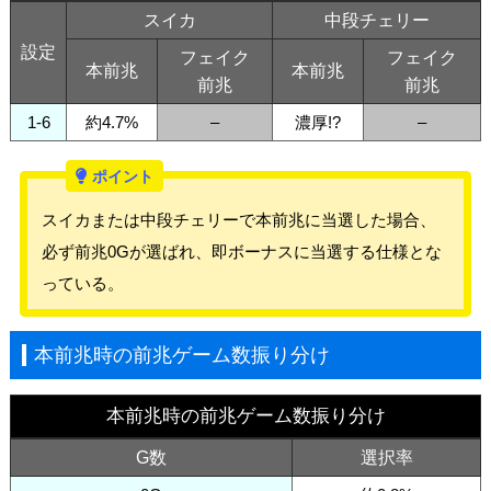
スイカ
中段チェリー
設定
フェイク
フェイク
本前兆
本前兆
前兆
前兆
1-6
約4.7%
–
濃厚!?
–
スイカまたは中段チェリーで本前兆に当選した場合、
必ず前兆0Gが選ばれ、即ボーナスに当選する仕様とな
っている。
本前兆時の前兆ゲーム数振り分け
本前兆時の前兆ゲーム数振り分け
G数
選択率