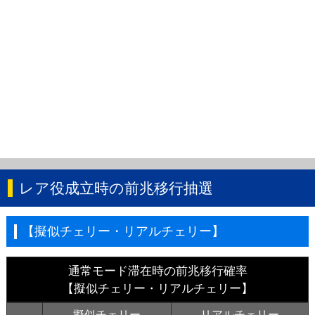
レア役成立時の前兆移行抽選
【擬似チェリー・リアルチェリー】
通常モード滞在時の前兆移行確率
【擬似チェリー・リアルチェリー】
擬似チェリー
リアルチェリー