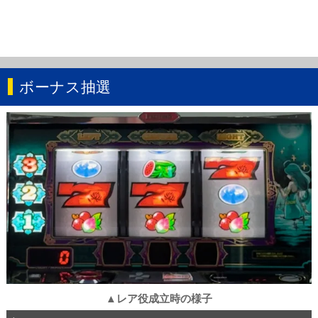
ボーナス抽選
▲レア役成立時の様子