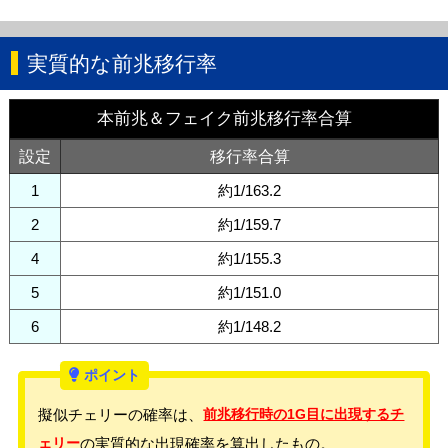
実質的な前兆移行率
本前兆＆フェイク前兆移行率合算
設定
移行率合算
1
約1/163.2
2
約1/159.7
4
約1/155.3
5
約1/151.0
6
約1/148.2
擬似チェリーの確率は、
前兆移行時の1G目に出現するチ
ェリー
の実質的な出現確率を算出したもの。