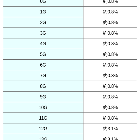
0G
約0.8%
1G
約0.8%
2G
約0.8%
3G
約0.8%
4G
約0.8%
5G
約0.8%
6G
約0.8%
7G
約0.8%
8G
約0.8%
9G
約0.8%
10G
約0.8%
11G
約0.8%
12G
約3.1%
13G
約3.1%