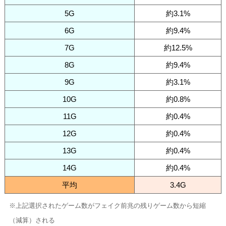
5G
約3.1%
6G
約9.4%
7G
約12.5%
8G
約9.4%
9G
約3.1%
10G
約0.8%
11G
約0.4%
12G
約0.4%
13G
約0.4%
14G
約0.4%
平均
3.4G
※上記選択されたゲーム数がフェイク前兆の残りゲーム数から短縮
（減算）される