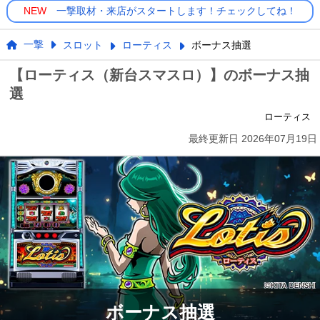
NEW
一撃取材・来店がスタートします！チェックしてね！
一撃
スロット
ローティス
ボーナス抽選
【ローティス（新台スマスロ）】のボーナス抽
選
ローティス
最終更新日
2026年07月19日
ボーナス抽選