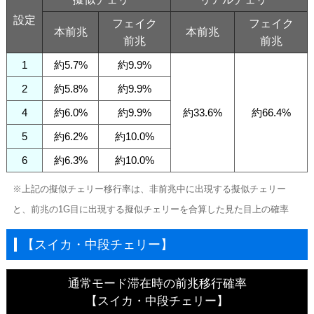
設定
フェイク
フェイク
本前兆
本前兆
前兆
前兆
1
約5.7%
約9.9%
2
約5.8%
約9.9%
4
約6.0%
約9.9%
約33.6%
約66.4%
5
約6.2%
約10.0%
6
約6.3%
約10.0%
※上記の擬似チェリー移行率は、非前兆中に出現する擬似チェリー
と、前兆の1G目に出現する擬似チェリーを合算した見た目上の確率
【スイカ・中段チェリー】
通常モード滞在時の前兆移行確率
【スイカ・中段チェリー】