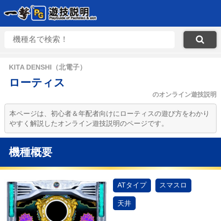
KITA DENSHI（北電子）
ローティス
のオンライン遊技説明
本ページは、初心者＆年配者向けにローティスの遊び方をわかり
やすく解説したオンライン遊技説明のページです。
機種概要
ATタイプ
スマスロ
天井