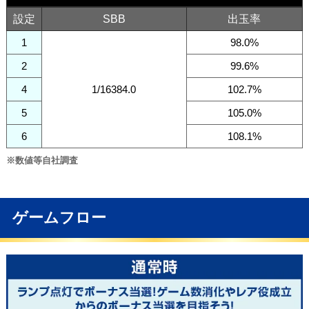
設定
SBB
出玉率
1
98.0%
2
99.6%
4
1/16384.0
102.7%
5
105.0%
6
108.1%
※数値等自社調査
ゲームフロー