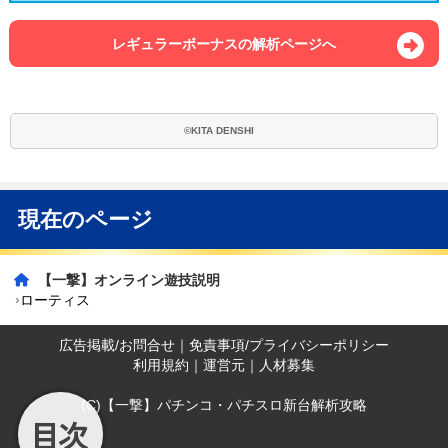
レギュラーボーナスの解析ページへ
©KITA DENSHI
現在のページ
【一撃】オンライン遊技説明
ローティス
広告掲載/お問合せ
｜
免責事項/プライバシーポリシー
利用規約
｜
運営元
｜
人材募集
(C)【一撃】パチンコ・パチスロ新台解析攻略
目次