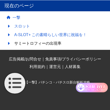
現在のページ
一撃
スロット
A-SLOT+ この素晴らしい世界に祝福を！
サミートロフィーの出現率
広告掲載/お問合せ
｜
免責事項/プライバシーポリシー
利用規約
｜
運営元
｜
人材募集
(C)【一撃】パチンコ・パチスロ新台解析攻略