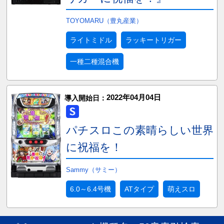
TOYOMARU（豊丸産業）
ライトミドル
ラッキートリガー
一種二種混合機
2022年04月04日
導入開始日：
パチスロこの素晴らしい世界
に祝福を！
Sammy（サミー）
6.0～6.4号機
ATタイプ
萌えスロ