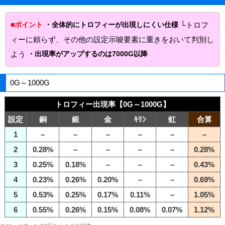
■ポイント
・全体的にトロフィーが出現しにくい仕様
└トロフ
ィーに頼らず、その他の設定示唆要素に重きをおいて判別し
よう
・出現率がアップするのは7000G以降
0G～1000G
トロフィー出現率【0G～1000G】
設定
銅
銀
金
ｷﾘﾝ
虹
合算
1
–
–
–
–
–
–
2
0.28%
–
–
–
–
0.28%
3
0.25%
0.18%
–
–
–
0.43%
4
0.23%
0.26%
0.20%
–
–
0.69%
5
0.53%
0.25%
0.17%
0.11%
–
1.05%
6
0.55%
0.26%
0.15%
0.08%
0.07%
1.12%