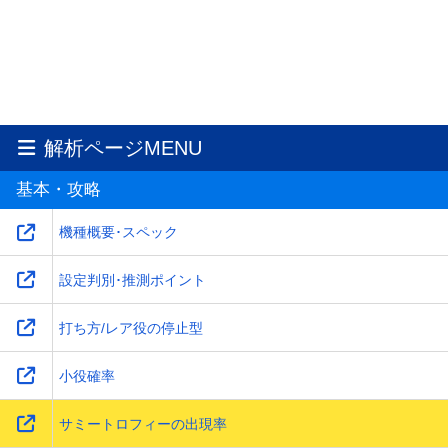
解析ページMENU
基本・攻略
機種概要･スペック
設定判別･推測ポイント
打ち方/レア役の停止型
小役確率
サミートロフィーの出現率