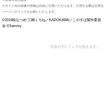
※サイト内の画像や情報は自由に引用いただけます。引用する際は引用元
ページへのリンクをお願いいたします。
©2016暁なつめ·三嶋くろね／KADOKAWA／このすば製作委員
会 ©Sammy
広告の下にリンクが続きます。