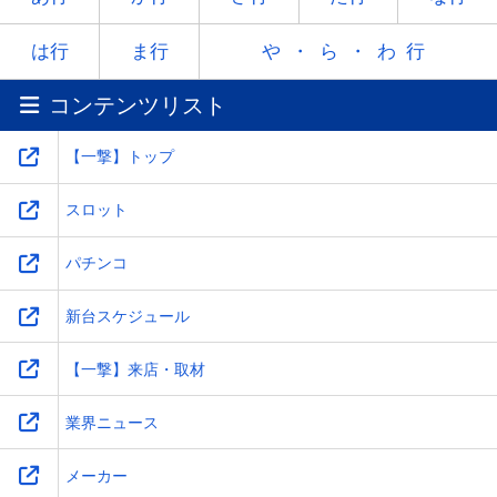
ラ
リ
ル
レ
ロ
は行
ま行
や・ら・わ行
コンテンツリスト
ワ
-
-
-
-
【一撃】トップ
スロット
パチンコ
新台スケジュール
【一撃】来店・取材
業界ニュース
メーカー