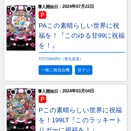
2024年07月22日
導入開始日：
PAこの素晴らしい世界に祝
福を！『このゆる甘99に祝福
を！』
TOYOMARU（豊丸産業）
一種二種混合機
甘デジ
2024年03月04日
導入開始日：
Pこの素晴らしい世界に祝福
を！199LT『このラッキート
リガーに祝福を！』