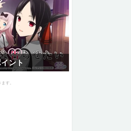
ポイント
きます。