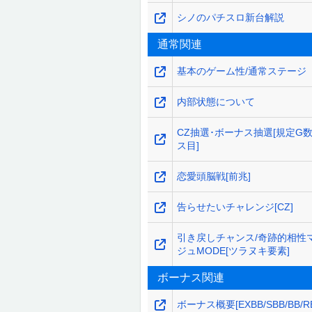
シノのパチスロ新台解説
通常関連
基本のゲーム性/通常ステージ
内部状態について
CZ抽選･ボーナス抽選[規定G数
ス目]
恋愛頭脳戦[前兆]
告らせたいチャレンジ[CZ]
引き戻しチャンス/奇跡的相性
ジュMODE[ツラヌキ要素]
ボーナス関連
ボーナス概要[EXBB/SBB/BB/R