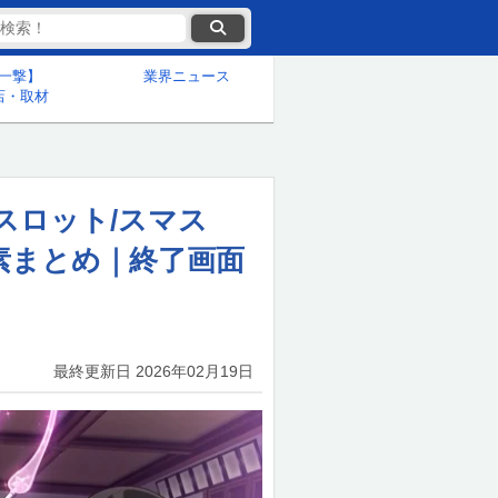
一撃】
業界ニュース
店・取材
スロット/スマス
素まとめ｜終了画面
最終更新日
2026年02月19日