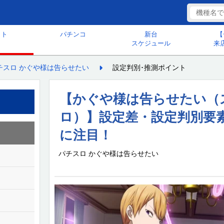
ット
パチンコ
新台
【
スケジュール
来
チスロ かぐや様は告らせたい
設定判別･推測ポイント
【かぐや様は告らせたい（
ロ）】設定差・設定判別要
に注目！
パチスロ かぐや様は告らせたい