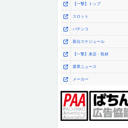
【一撃】トップ
スロット
パチンコ
新台スケジュール
【一撃】来店・取材
業界ニュース
メーカー