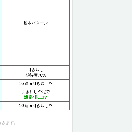
基本パターン
引き戻し
期待度70%
1G連or引き戻し!?
引き戻し否定で
設定4以上!?
1G連or引き戻し!?
続きます。