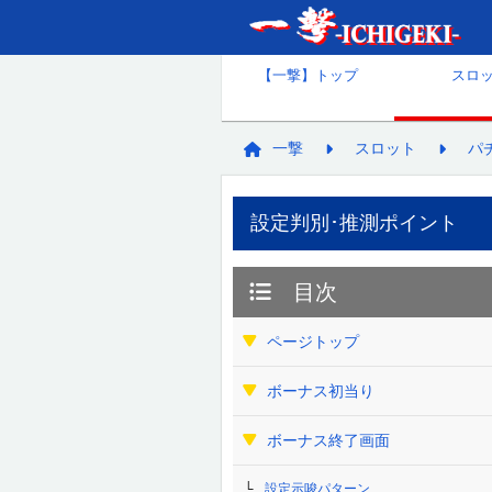
【一撃】トップ
スロ
一撃
スロット
パ
設定判別･推測ポイント
目次
ページトップ
ボーナス初当り
ボーナス終了画面
設定示唆パターン