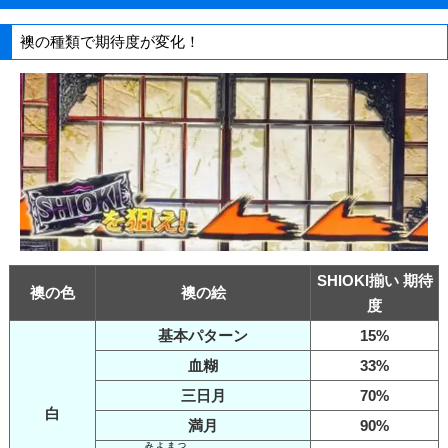
襖の種類で期待度が変化！
SHIOKI揃い 期待
襖の色
襖の絵
度
基本パターン
15%
血糊
33%
三日月
70%
白
満月
90%
みよまつ