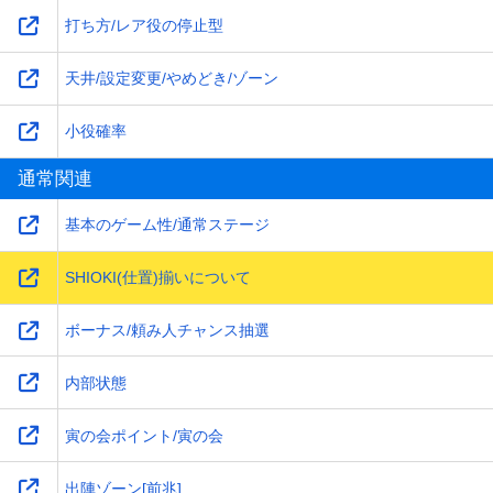
打ち方/レア役の停止型
天井/設定変更/やめどき/ゾーン
小役確率
通常関連
基本のゲーム性/通常ステージ
SHIOKI(仕置)揃いについて
ボーナス/頼み人チャンス抽選
内部状態
寅の会ポイント/寅の会
出陣ゾーン[前兆]