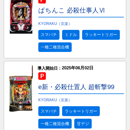
ぱちんこ 必殺仕事人Ⅵ
KYORAKU（京楽）
スマパチ
ミドル
ラッキートリガー
一種二種混合機
2025年06月02日
導入開始日：
e新・必殺仕置人 超斬撃99
KYORAKU（京楽）
スマパチ
ラッキートリガー
一種二種混合機
甘デジ