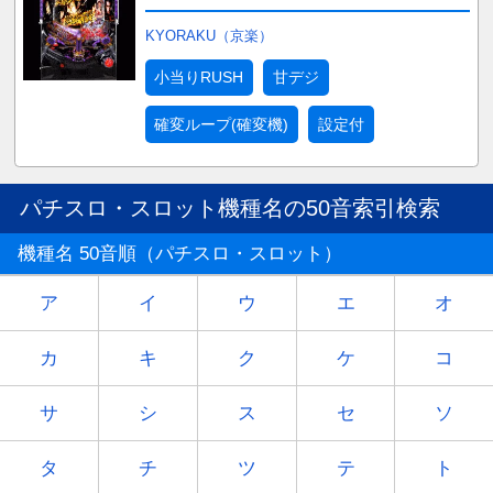
KYORAKU（京楽）
小当りRUSH
甘デジ
確変ループ(確変機)
設定付
パチスロ・スロット機種名の50音索引検索
機種名 50音順（パチスロ・スロット）
ア
イ
ウ
エ
オ
カ
キ
ク
ケ
コ
サ
シ
ス
セ
ソ
タ
チ
ツ
テ
ト