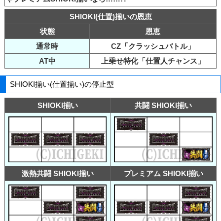
SHIOKI(仕置)揃いの恩恵
状態
恩恵
通常時
CZ「クラッシュバトル」
AT中
上乗せ特化「仕置人チャンス」
SHIOKI揃い(仕置揃い)の停止型
SHIOKI揃い
共闘 SHIOKI揃い
激熱共闘 SHIOKI揃い
プレミアム SHIOKI揃い