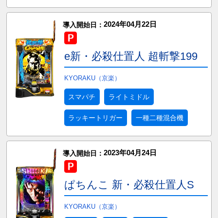
2024年04月22日
導入開始日：
e新・必殺仕置人 超斬撃199
KYORAKU（京楽）
スマパチ
ライトミドル
ラッキートリガー
一種二種混合機
2023年04月24日
導入開始日：
ぱちんこ 新・必殺仕置人S
KYORAKU（京楽）