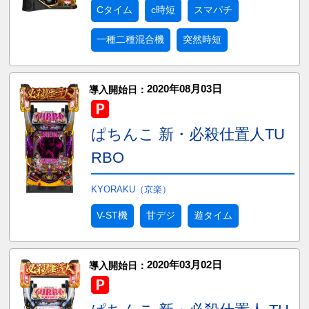
Cタイム
c時短
スマパチ
一種二種混合機
突然時短
2020年08月03日
導入開始日：
ぱちんこ 新・必殺仕置人TU
RBO
KYORAKU（京楽）
V-ST機
甘デジ
遊タイム
2020年03月02日
導入開始日：