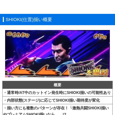
SHIOKI(仕置)揃い概要
概要
・通常時/AT中のカットイン発生時にSHIOKI揃いの可能性あり
・内部状態(ステージ)に応じてSHIOKI揃い期待度が変化
・揃い方にも複数のパターンが存在！ └激熱共闘SHIOKI揃い
やプレミアムSHIOKI揃いなら……!?