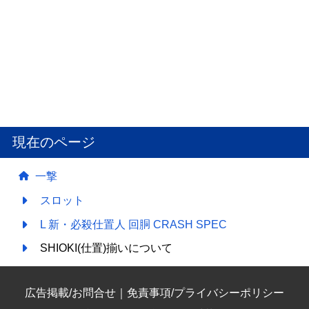
現在のページ
一撃
スロット
L 新・必殺仕置人 回胴 CRASH SPEC
SHIOKI(仕置)揃いについて
広告掲載/お問合せ
｜
免責事項/プライバシーポリシー