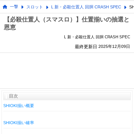
一撃
スロット
L 新・必殺仕置人 回胴 CRASH SPEC
S
【必殺仕置人（スマスロ）】仕置揃いの抽選と
恩恵
L 新・必殺仕置人 回胴 CRASH SPEC
最終更新日
2025年12月09日
目次
SHIOKI揃い概要
SHIOKI揃い確率