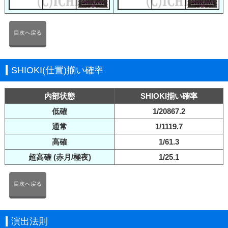
目次へ戻る
SHIOKI(仕置)揃い確率
内部状態
SHIOKI揃い確率
低確
1/20867.2
通常
1/1119.7
高確
1/61.3
超高確 (赤月/極夜)
1/25.1
目次へ戻る
演出法則