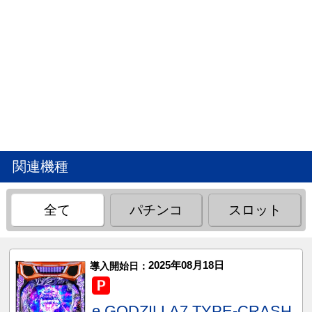
関連機種
全て
パチンコ
スロット
2025年08月18日
導入開始日：
e GODZILLA7 TYPE-CRASH