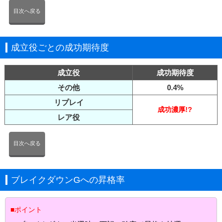
目次へ戻る
成立役ごとの成功期待度
成立役
成功期待度
その他
0.4%
リプレイ
成功濃厚!?
レア役
目次へ戻る
ブレイクダウンGへの昇格率
■ポイント