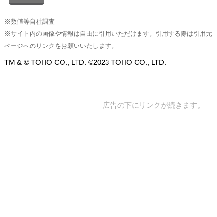
※数値等自社調査
※サイト内の画像や情報は自由に引用いただけます。引用する際は引用元
ページへのリンクをお願いいたします。
TM & © TOHO CO., LTD. ©2023 TOHO CO., LTD.
広告の下にリンクが続きます。