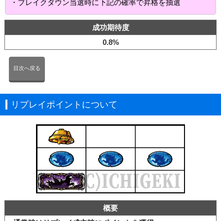
・ブレイクダウン当選時に下記の確率で昇格を抽選
成功期待度
0.8%
目次へ戻る
リプレイポイントについて
概要