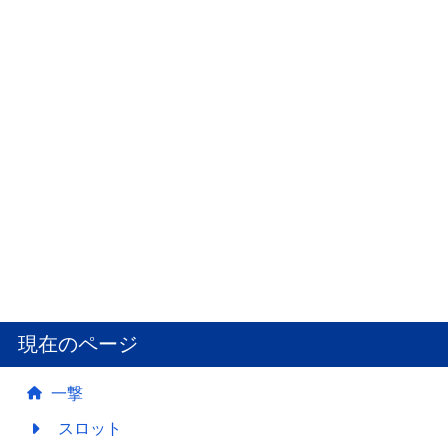
現在のページ
一撃
スロット