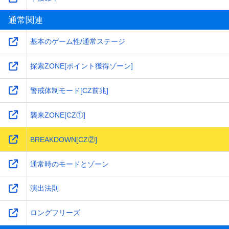
通常関連
基本のゲーム性/通常ステージ
探索ZONE[ポイント獲得ゾーン]
警戒体制モード[CZ前兆]
襲来ZONE[CZ①]
BREAKDOWN[CZ②]
通常時のモードとゾーン
演出法則
ロングフリーズ