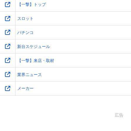
【一撃】トップ
スロット
パチンコ
新台スケジュール
【一撃】来店・取材
業界ニュース
メーカー
広告