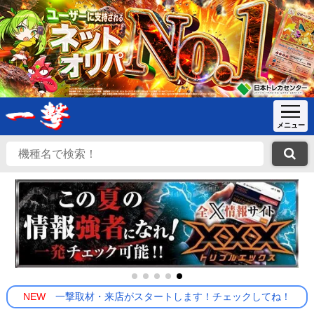
NEW
一撃取材・来店がスタートします！チェックしてね！