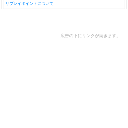
リプレイポイントについて
広告の下にリンクが続きます。