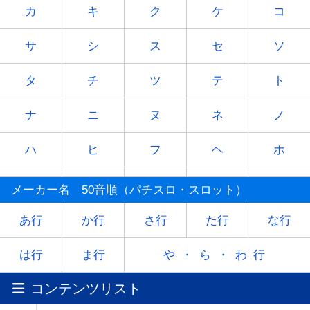
カ
キ
ク
ケ
コ
サ
シ
ス
セ
ソ
タ
チ
ツ
テ
ト
ナ
ニ
ヌ
ネ
ノ
ハ
ヒ
フ
ヘ
ホ
マ
ミ
ム
メ
モ
メーカー名 50音順（パチスロ・スロット）
ヤ
-
ユ
-
ヨ
あ行
か行
さ行
た行
な行
ラ
リ
ル
レ
ロ
は行
ま行
や・ら・わ行
コンテンツリスト
ワ
-
-
-
-