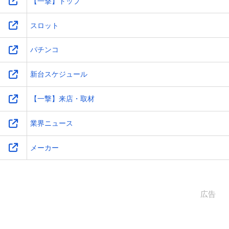
【一撃】トップ
スロット
パチンコ
新台スケジュール
【一撃】来店・取材
業界ニュース
メーカー
広告