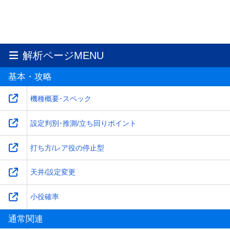
解析ページMENU
基本・攻略
機種概要･スペック
設定判別･推測/立ち回りポイント
打ち方/レア役の停止型
天井/設定変更
小役確率
通常関連