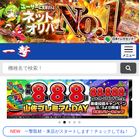
NEW
一撃取材・来店がスタートします！チェックしてね！