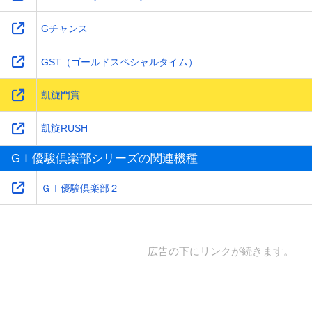
Gチャンス
GST（ゴールドスペシャルタイム）
凱旋門賞
凱旋RUSH
GＩ優駿倶楽部シリーズの関連機種
ＧⅠ優駿倶楽部２
広告の下にリンクが続きます。