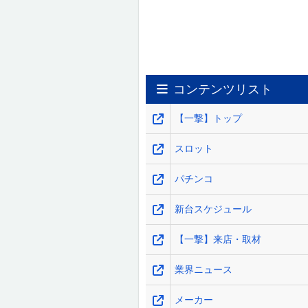
コンテンツリスト
【一撃】トップ
スロット
パチンコ
新台スケジュール
【一撃】来店・取材
業界ニュース
メーカー