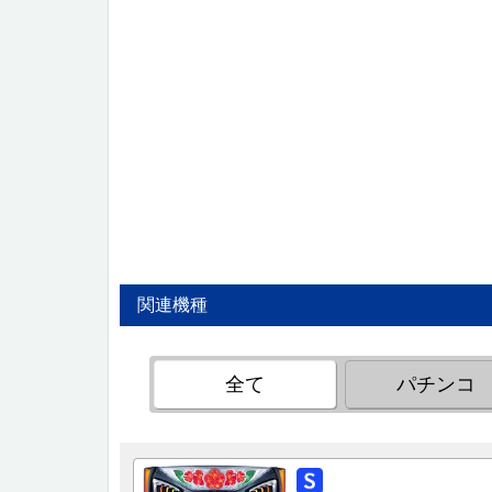
関連機種
全て
パチンコ