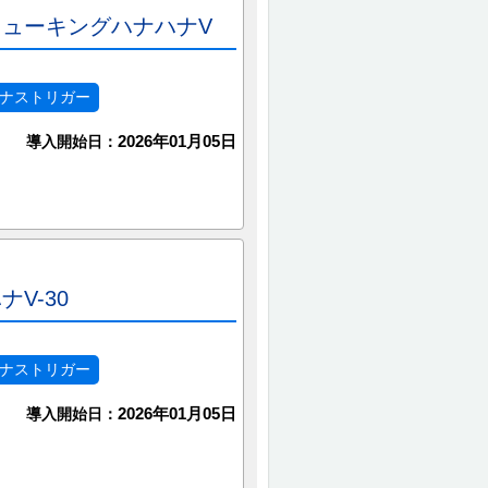
ューキングハナハナV
）
ナストリガー
2026年01月05日
導入開始日：
V-30
）
ナストリガー
2026年01月05日
導入開始日：