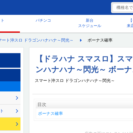
ット
パチンコ
新台
【
スケジュール
来
マート沖スロ ドラゴンハナハナ～閃光～
ボーナス確率
【ドラハナ スマスロ】スマ
ンハナハナ～閃光～ ボー
スマート沖スロ ドラゴンハナハナ～閃光～
目次
ント
ボーナス確率