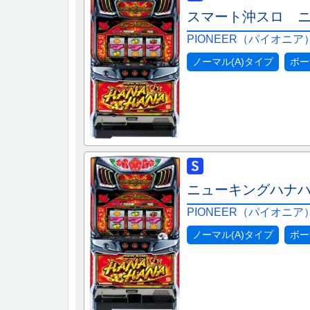
スマート沖スロ ニ
PIONEER（パイオニア
ノーマル(A)タイプ
ボー
ニューキングハナハナ
PIONEER（パイオニア
ノーマル(A)タイプ
ボー