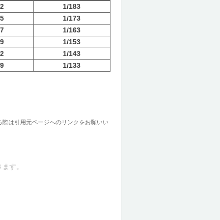
42
1/183
85
1/173
37
1/163
89
1/153
42
1/143
99
1/133
る際は引用元ページへのリンクをお願いい
きます。