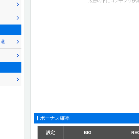
広告の下にコンテンツが
抽選
ボーナス確率
設定
BIG
RE