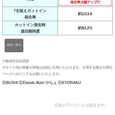
発生率大幅アップ!?
7を狙えカットイン
約1/13.6
発生率
カットイン発生時
約63.2%
成功期待度
目次へ戻る
※数値等自社調査
※サイト内の画像や情報は自由に引用いただけます。引用する際は引用元
ページへのリンクをお願いいたします。
ⒸBUSHI ⒸDonuts illust: やちぇ ⒸKYORAKU
広告の下にリンクが続きます。