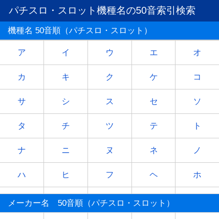
パチスロ・スロット機種名の50音索引検索
機種名 50音順（パチスロ・スロット）
ア
イ
ウ
エ
オ
カ
キ
ク
ケ
コ
サ
シ
ス
セ
ソ
タ
チ
ツ
テ
ト
ナ
ニ
ヌ
ネ
ノ
ハ
ヒ
フ
ヘ
ホ
マ
ミ
ム
メ
モ
メーカー名 50音順（パチスロ・スロット）