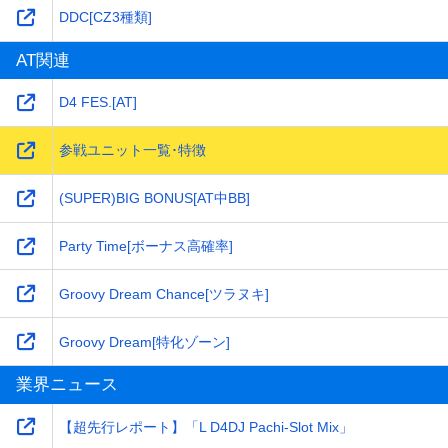
DDC[CZ3種類]
AT関連
D4 FES.[AT]
参戦ユニット一覧･特徴
(SUPER)BIG BONUS[AT中BB]
Party Time[ボーナス高確率]
Groovy Dream Chance[ツラヌキ]
Groovy Dream[特化ゾーン]
業界ニュース
【超先行レポート】「L D4DJ Pachi-Slot Mix」