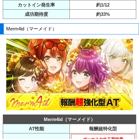
カットイン発生率
約1/12
成功期待度
約33%
Merm4id（マーメイド）
Merm4id（マーメイド）
AT性能
報酬超特化型