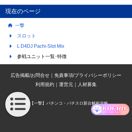
現在のページ
一撃
スロット
L D4DJ Pachi-Slot Mix
参戦ユニット一覧･特徴
広告掲載/お問合せ
｜
免責事項/プライバシーポリシー
利用規約
｜
運営元
｜
人材募集
(C)【一撃】パチンコ・パチスロ新台解析攻略