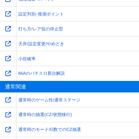
設定判別･推測ポイント
打ち方/レア役の停止型
天井/設定変更/やめどき
小役確率
MiAのパチスロ新台解説
通常関連
通常時のゲーム性/通常ステージ
通常時の抽選(CZ/状態移行)
通常時のモード/G数でのCZ抽選