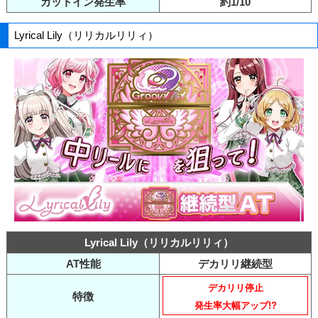
カットイン発生率
約1/10
Lyrical Lily（リリカルリリィ）
Lyrical Lily（リリカルリリィ）
AT性能
デカリリ継続型
デカリリ停止
特徴
発生率大幅アップ!?