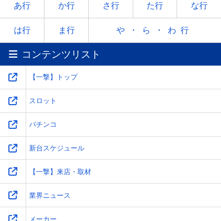
ヤ
-
ユ
-
ヨ
あ行
か行
さ行
た行
な行
ラ
リ
ル
レ
ロ
は行
ま行
や・ら・わ行
コンテンツリスト
ワ
-
-
-
-
【一撃】トップ
スロット
パチンコ
新台スケジュール
【一撃】来店・取材
業界ニュース
メーカー