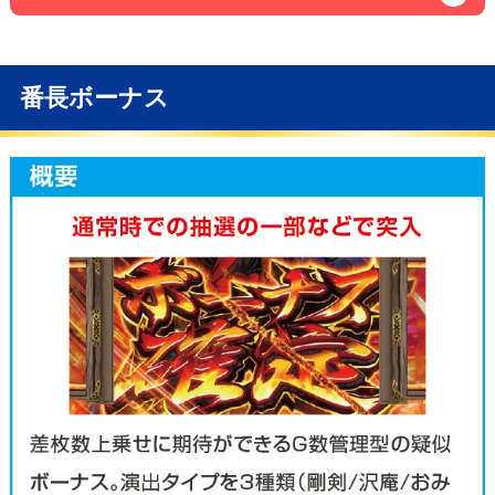
番長ボーナス