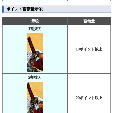
ポイント蓄積量示唆
示唆
蓄積量
1割抜刀
10ポイント以上
2割抜刀
20ポイント以上