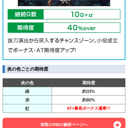
炎の色ごとの期待度
炎の色
期待度
緑
約33%
赤
約80%
虹
AT+番長ボーナス濃厚!?
刺客ZONEの解析ページへ