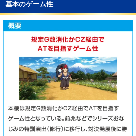
基本のゲーム性