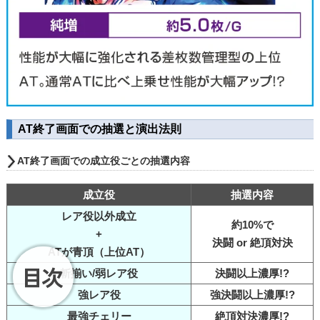
AT終了画面での抽選と演出法則
AT終了画面での成立役ごとの抽選内容
成立役
抽選内容
レア役以外成立
約10%で
+
決闘 or 絶頂対決
ATが青頂（上位AT）
目次
斬揃い/弱レア役
決闘以上濃厚!?
強レア役
強決闘以上濃厚!?
最強チェリー
絶頂対決濃厚!?