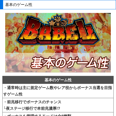
基本のゲーム性
基本のゲーム性
・通常時は主に規定ゲーム数やレア役からボーナス当選を目指
すゲーム性
・前兆移行でボーナスのチャンス
└夜ステージ移行で本前兆濃厚!?