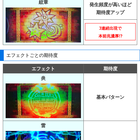
紋章
発生頻度が高いほど
期待度アップ
3連続出現で
本前兆濃厚!?
エフェクトごとの期待度
エフェクト
期待度
炎
基本パターン
雷