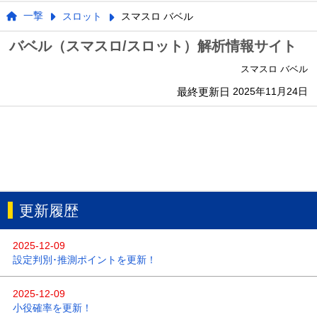
一撃
スロット
スマスロ バベル
バベル（スマスロ/スロット）解析情報サイト
スマスロ バベル
最終更新日
2025年11月24日
更新履歴
2025-12-09
設定判別･推測ポイントを更新！
2025-12-09
小役確率を更新！