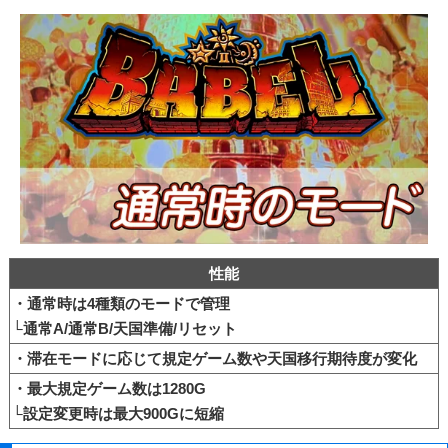
性能
・通常時は4種類のモードで管理
└通常A/通常B/天国準備/リセット
・滞在モードに応じて規定ゲーム数や天国移行期待度が変化
・最大規定ゲーム数は1280G
└設定変更時は最大900Gに短縮