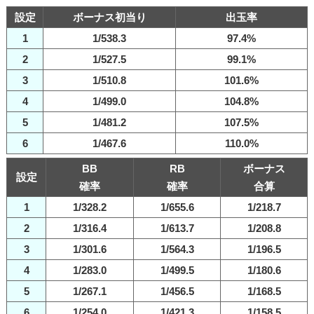
設定
ボーナス初当り
出玉率
1
1/538.3
97.4%
2
1/527.5
99.1%
3
1/510.8
101.6%
4
1/499.0
104.8%
5
1/481.2
107.5%
6
1/467.6
110.0%
BB
RB
ボーナス
設定
確率
確率
合算
1
1/328.2
1/655.6
1/218.7
2
1/316.4
1/613.7
1/208.8
3
1/301.6
1/564.3
1/196.5
4
1/283.0
1/499.5
1/180.6
5
1/267.1
1/456.5
1/168.5
6
1/254.0
1/421.3
1/158.5