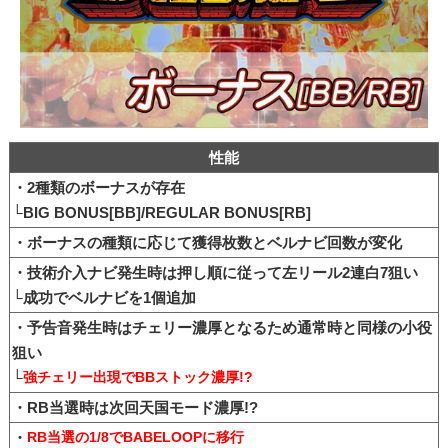
性能
・2種類のボーナスが存在
└BIG BONUS[BB]/REGULAR BONUS[RB]
・ボーナスの種類に応じて獲得枚数とベルナビ回数が変化
・技術介入ナビ発生時は押し順に従って左リール2連白7狙い
└成功でベルナビを1個追加
・予告音発生時はチェリー濃厚となるため通常時と同様の小役
狙い
└
強チェリー出現でBBストック濃厚!?
・RB当選時は次回天国モード濃厚!?
・
RB当選の1/8でBABELOOPに移行