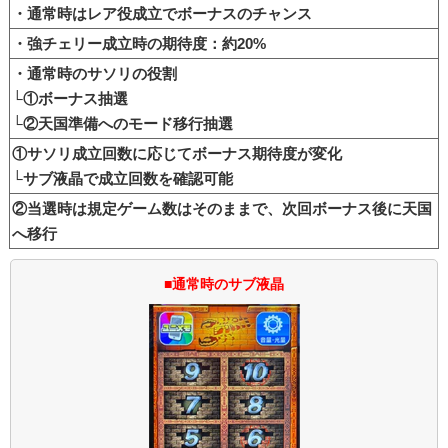
・通常時はレア役成立でボーナスのチャンス
・強チェリー成立時の期待度：約20%
・通常時のサソリの役割
└①ボーナス抽選
└②天国準備へのモード移行抽選
①サソリ成立回数に応じてボーナス期待度が変化
└サブ液晶で成立回数を確認可能
②当選時は規定ゲーム数はそのままで、次回ボーナス後に天国
へ移行
■通常時のサブ液晶