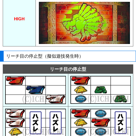
HIGH
リーチ目の停止型（擬似遊技発生時）
リーチ目の停止型