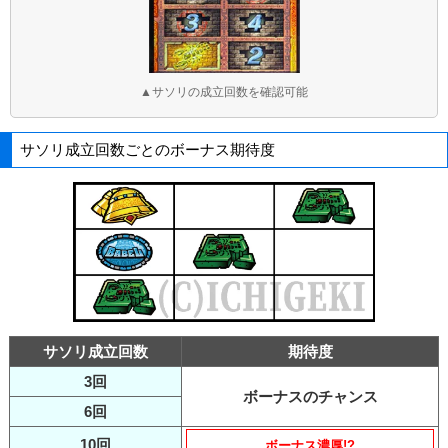
▲サソリの成立回数を確認可能
サソリ成立回数ごとのボーナス期待度
サソリ成立回数
期待度
3回
ボーナスのチャンス
6回
10回
ボーナス濃厚!?