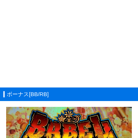
ボーナス[BB/RB]