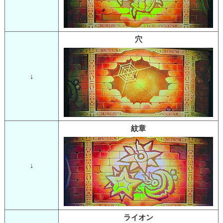
穴
↓
紋章
↓
ライオン