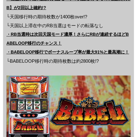
B】が2回以上確約!?
└天国移行時の期待枚数が1400枚over!?
└天国以上滞在中のRB当選はモードの転落なし
・RB当選時は次回天国モード濃厚！さらにRBが連続するほどB
ABELOOP移行のチャンス！
・BABELOOP移行でボーナスループ率が最大91%と最高潮に！
└BABELOOP移行時の期待枚数は約2800枚!?