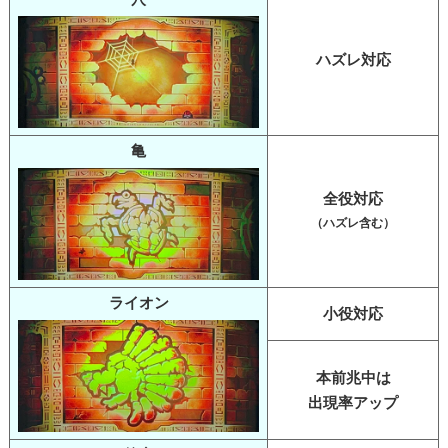
ハズレ対応
亀
全役対応
（ハズレ含む）
ライオン
小役対応
本前兆中は
出現率アップ