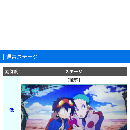
通常ステージ
期待度
ステージ
【荒野】
低