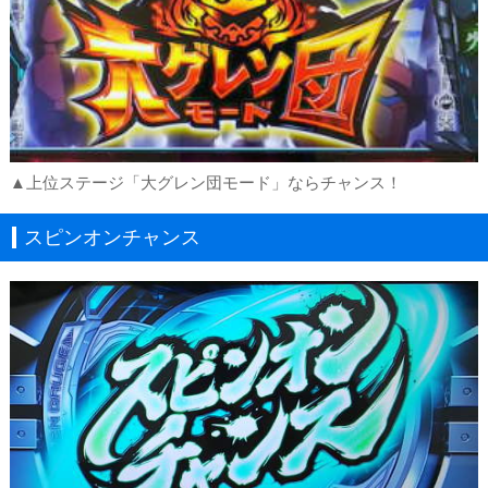
▲上位ステージ「大グレン団モード」ならチャンス！
スピンオンチャンス