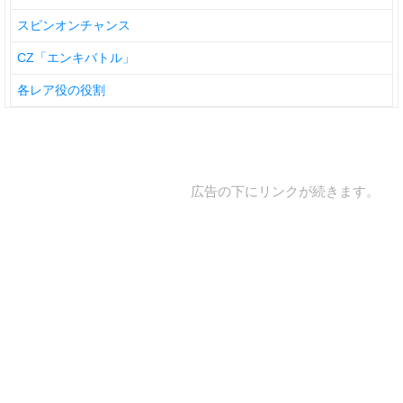
スピンオンチャンス
CZ「エンキバトル」
各レア役の役割
広告の下にリンクが続きます。