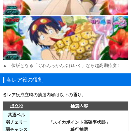
▲上位版となる「ぐれんらがんぶれいく」なら超高期待度！
各レア役の役割
各レア役成立時の抽選内容は以下の通り。
成立役
抽選内容
共通ベル
弱チェリー
「スイカポイント高確率状態」
弱チャンス
移行抽選