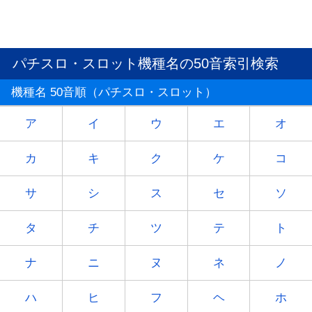
パチスロ・スロット機種名の50音索引検索
機種名 50音順（パチスロ・スロット）
ア
イ
ウ
エ
オ
カ
キ
ク
ケ
コ
サ
シ
ス
セ
ソ
タ
チ
ツ
テ
ト
ナ
ニ
ヌ
ネ
ノ
ハ
ヒ
フ
ヘ
ホ