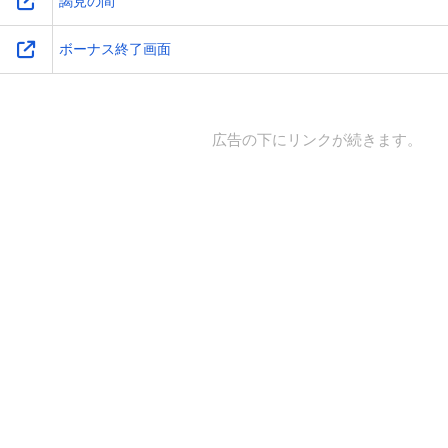
謁見の間
ボーナス終了画面
広告の下にリンクが続きます。