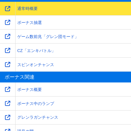
通常時概要
ボーナス抽選
ゲーム数前兆「グレン団モード」
CZ「エンキバトル」
スピンオンチャンス
ボーナス関連
ボーナス概要
ボーナス中のランプ
グレンラガンチャンス