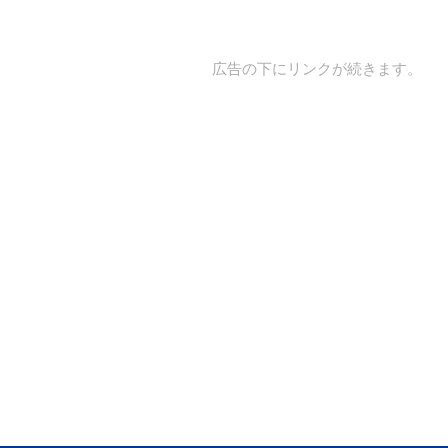
広告の下にリンクが続きます。