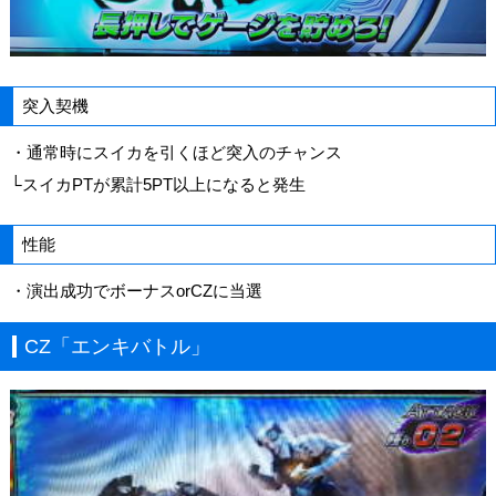
突入契機
・通常時にスイカを引くほど突入のチャンス
└スイカPTが累計5PT以上になると発生
性能
・演出成功でボーナスorCZに当選
CZ「エンキバトル」