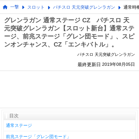
一撃
スロット
パチスロ 天元突破グレンラガン
通常時
グレンラガン 通常ステージ CZ パチスロ 天
元突破グレンラガン【スロット新台】通常ステ
ージ、前兆ステージ「グレン団モード」、スピ
ンオンチャンス、CZ「エンキバトル」。
パチスロ 天元突破グレンラガン
最終更新日
2019年08月05日
目次
通常ステージ
前兆ステージ「グレン団モード」