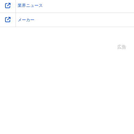
業界ニュース
メーカー
広告