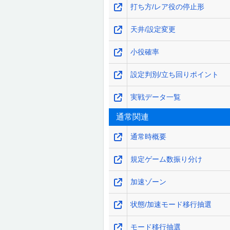
打ち方/レア役の停止形
天井/設定変更
小役確率
設定判別/立ち回りポイント
実戦データ一覧
通常関連
通常時概要
規定ゲーム数振り分け
加速ゾーン
状態/加速モード移行抽選
モード移行抽選