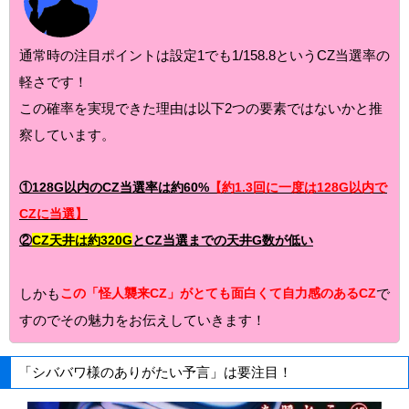
通常時の注目ポイントは設定1でも1/158.8というCZ当選率の
軽さです！
この確率を実現できた理由は以下2つの要素ではないかと推
察しています。
①128G以内のCZ当選率は約60%
【約1.3回に一度は128G以内で
CZに当選】
②
CZ天井は約320G
とCZ当選までの天井G数が低い
しかも
この「怪人襲来CZ」がとても面白くて自力感のあるCZ
で
すのでその魅力をお伝えしていきます！
「シババワ様のありがたい予言」は要注目！