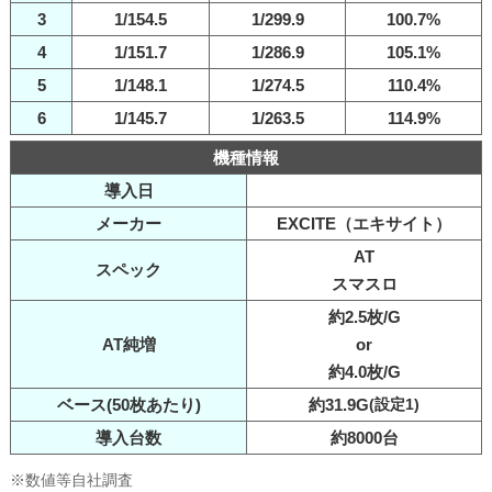
3
1/154.5
1/299.9
100.7%
4
1/151.7
1/286.9
105.1%
5
1/148.1
1/274.5
110.4%
6
1/145.7
1/263.5
114.9%
機種情報
導入日
メーカー
EXCITE（エキサイト）
AT
スペック
スマスロ
約2.5枚/G
AT純増
or
約4.0枚/G
ベース(50枚あたり)
約31.9G
(設定1)
導入台数
約8000台
※数値等自社調査