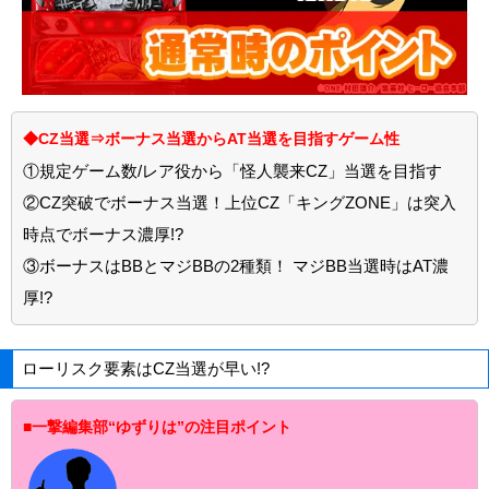
◆CZ当選⇒ボーナス当選からAT当選を目指すゲーム性
①規定ゲーム数/レア役から「怪人襲来CZ」当選を目指す
②CZ突破でボーナス当選！上位CZ「キングZONE」は突入
時点でボーナス濃厚!?
③ボーナスはBBとマジBBの2種類！ マジBB当選時はAT濃
厚!?
ローリスク要素はCZ当選が早い!?
■一撃編集部“ゆずりは”の注目ポイント