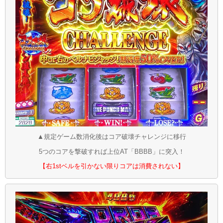
▲規定ゲーム数消化後はコア破壊チャレンジに移行
5つのコアを撃破すれば上位AT「BBBB」に突入！
【右1stベルを引かない限りコアは消費されない】