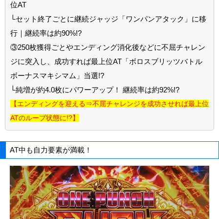
位AT
└セット終了ごとに継続ジャッジ「ワンパンアタック」に移
行｜継続率は約90%!?
③250枚獲得ごとやエンディング消化後などに不屈チャレン
ジに突入し、成功すれば最上位AT「ボロスブリッツバトル
ボーナスマキシマム」当選!?
└純増が約4.0枚にパワーアップ！ 継続率は約92%!?
【エンディングを迎える⇒不屈チャレンジを成功させれば最上位
ATのループ状態に!?】
AT中も自力要素が満載！