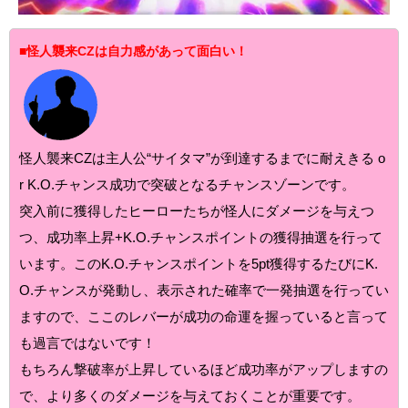
■怪人襲来CZは自力感があって面白い！
怪人襲来CZは主人公“サイタマ”が到達するまでに耐えきる o
r K.O.チャンス成功で突破となるチャンスゾーンです。
突入前に獲得したヒーローたちが怪人にダメージを与えつ
つ、成功率上昇+K.O.チャンスポイントの獲得抽選を行って
います。このK.O.チャンスポイントを5pt獲得するたびにK.
O.チャンスが発動し、表示された確率で一発抽選を行ってい
ますので、ここのレバーが成功の命運を握っていると言って
も過言ではないです！
もちろん撃破率が上昇しているほど成功率がアップしますの
で、より多くのダメージを与えておくことが重要です。