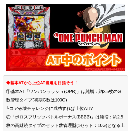
◆基本ATから上位AT当選を目指そう！
①基本AT「ワンパンラッシュ(OPR)」は純増：約2.5枚のG
数管理タイプ(初期G数は100G)
└コア破壊チャレンジに成功すれば上位AT!?
②「ボロスブリッツバトルボーナス(BBBB)」は純増：約2.5
枚の高継続タイプのセット数管理型(1セット：10G)となる上