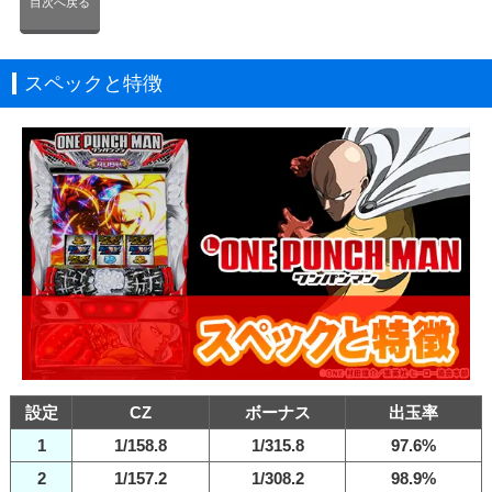
目次へ戻る
スペックと特徴
設定
CZ
ボーナス
出玉率
1
1/158.8
1/315.8
97.6%
2
1/157.2
1/308.2
98.9%