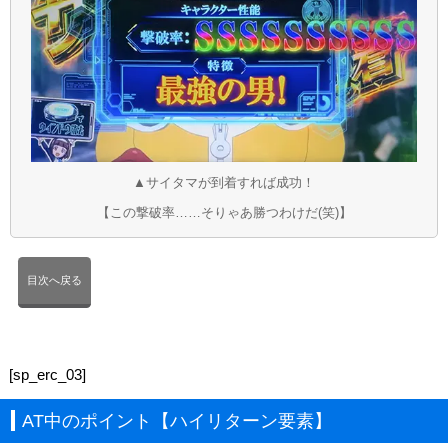
▲サイタマが到着すれば成功！
【この撃破率……そりゃあ勝つわけだ(笑)】
目次へ戻る
[sp_erc_03]
AT中のポイント【ハイリターン要素】