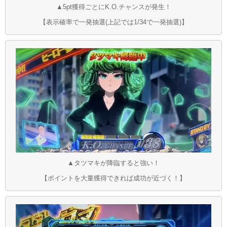
▲5pt獲得ごとにK.O.チャンスが発生！
【表示確率で一発抽選(上記では1/34で一発抽選)】
▲タツマキが降臨すると強い！
【ポイントを大量獲得できれば成功が近づく！】