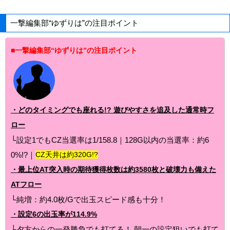
一撃編集部“ゆずりは”の注目ポイント
■一撃編集部“ゆずりは”の注目ポイント
・どのタイミングでも座れる!? 遊びやすさを追及した通常時フ
ロー
└設定1でもCZ当選率は1/158.8｜128G以内の当選率：約6
0%!?｜
CZ天井は約320G!?
・最上位AT突入時の期待獲得枚数は約3580枚と破壊力も備えた
ATフロー
└純増：約4.0枚/Gで出玉スピード感も十分！
・設定6の出玉率が114.9%
└夕方からの一発勝負でも打てる！ 朝一の設定狙いでも打て