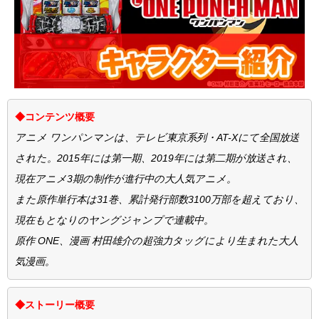
◆コンテンツ概要
アニメ ワンパンマンは、テレビ東京系列・AT-Xにて全国放送
された。2015年には第一期、2019年には第二期が放送され、
現在アニメ3期の制作が進行中の大人気アニメ。
また原作単行本は31巻、累計発行部数3100万部を超えており、
現在もとなりのヤングジャンプで連載中。
原作 ONE、漫画 村田雄介の超強力タッグにより生まれた大人
気漫画。
◆ストーリー概要