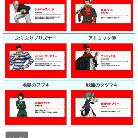
ぷりぷりプリズナー
アトミック侍
地獄のフブキ
戦慄のタツマキ