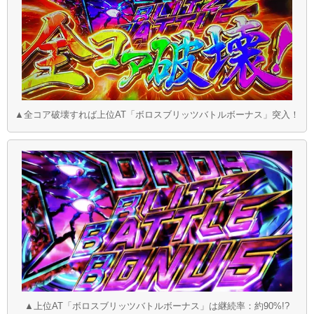
▲全コア破壊すれば上位AT「ボロスブリッツバトルボーナス」突入！
▲上位AT「ボロスブリッツバトルボーナス」は継続率：約90%!?