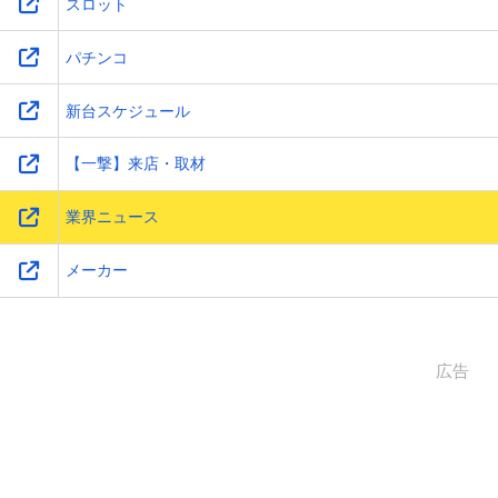
スロット
【新台】スマスロ リコリス・リコイル 発表
パチンコ
新台スケジュール
【一撃】来店・取材
業界ニュース
メーカー
2025.02.28.(金)
更新
広告
【日工組/日電協発表会】ボーナストリガーの具体的
なゲーム性が明らかに