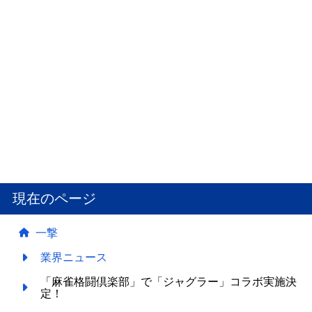
2026.06.10.(水)
更新
平和公式ファンサイト「キュインPORTAL」公開 遊
現在のページ
技機コンテンツ・オリジナルIPを一元化
一撃
業界ニュース
「麻雀格闘倶楽部」で「ジャグラー」コラボ実施決
定！