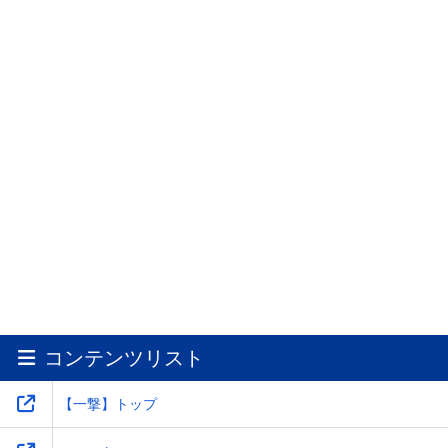
2026.06.26.(金)
更新
eソードアート・オンライン アリシゼーション 夜空
プレミアムファン試打会 開催
コンテンツリスト
【一撃】トップ
2026.06.01.(月)
更新