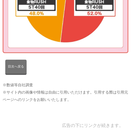
目次へ戻る
※数値等自社調査
※サイト内の画像や情報は自由に引用いただけます。引用する際は引用元
ページへのリンクをお願いいたします。
広告の下にリンクが続きます。