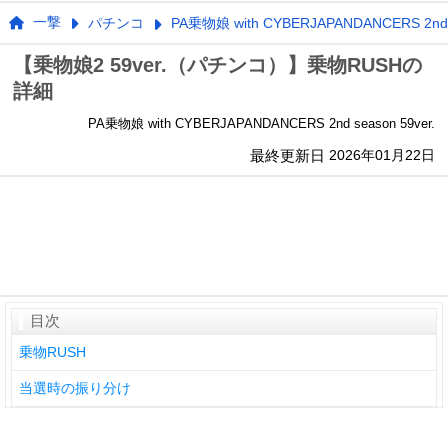
一撃
パチンコ
PA乗物娘 with CYBERJAPANDANCERS 2nd s
【乗物娘2 59ver.（パチンコ）】乗物RUSHの
詳細
PA乗物娘 with CYBERJAPANDANCERS 2nd season 59ver.
最終更新日
2026年01月22日
目次
乗物RUSH
当選時の振り分け