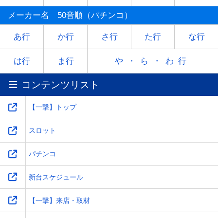
マ
ミ
ム
メ
モ
メーカー名 50音順（パチンコ）
ヤ
-
ユ
-
ヨ
あ行
か行
さ行
た行
な行
ラ
リ
ル
レ
ロ
は行
ま行
や・ら・わ行
コンテンツリスト
ワ
-
-
-
-
【一撃】トップ
スロット
パチンコ
新台スケジュール
【一撃】来店・取材