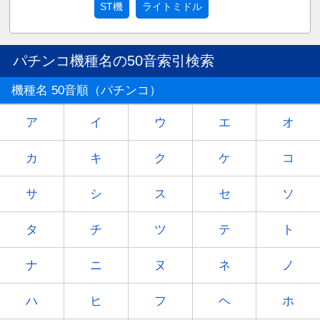
ST機
ライトミドル
パチンコ機種名の50音索引検索
機種名 50音順（パチンコ）
ア
イ
ウ
エ
オ
カ
キ
ク
ケ
コ
サ
シ
ス
セ
ソ
タ
チ
ツ
テ
ト
ナ
ニ
ヌ
ネ
ノ
ハ
ヒ
フ
ヘ
ホ