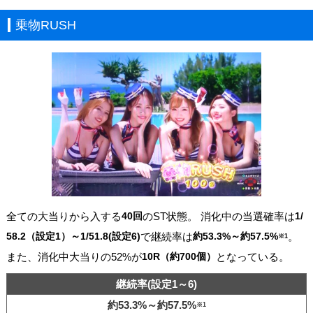
乗物RUSH
全ての大当りから入する
40回
のST状態。 消化中の当選確率は
1/
58.2（設定1）～1/51.8(設定6)
で継続率は
約53.3%～約57.5%
。
※1
また、消化中大当りの52%が
10R（約700個）
となっている。
継続率(設定1～6)
約53.3%～約57.5%
※1