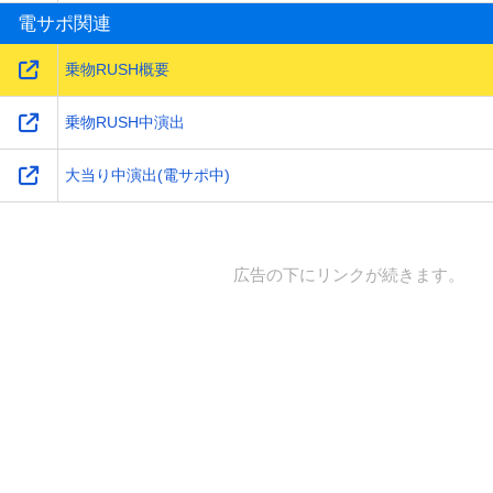
電サポ関連
乗物RUSH概要
乗物RUSH中演出
大当り中演出(電サポ中)
広告の下にリンクが続きます。