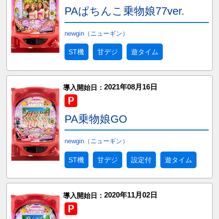
PAぱちんこ乗物娘77ver.
newgin（ニューギン）
ST機
甘デジ
遊タイム
2021年08月16日
導入開始日：
PA乗物娘GO
newgin（ニューギン）
ST機
甘デジ
設定付
遊タイム
2020年11月02日
導入開始日：