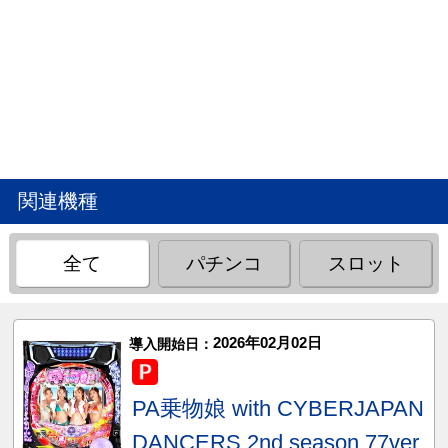
関連機種
全て
パチンコ
スロット
2026年02月02日
導入開始日：
PA乗物娘 with CYBERJAPAN
DANCERS 2nd season 77ver.