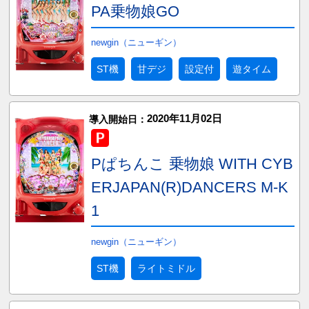
PA乗物娘GO
newgin（ニューギン）
ST機
甘デジ
設定付
遊タイム
2020年11月02日
導入開始日：
Pぱちんこ 乗物娘 WITH CYB
ERJAPAN(R)DANCERS M-K
1
newgin（ニューギン）
ST機
ライトミドル