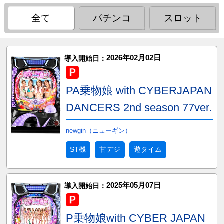
全て
パチンコ
スロット
2026年02月02日
導入開始日：
PA乗物娘 with CYBERJAPAN
DANCERS 2nd season 77ver.
newgin（ニューギン）
ST機
甘デジ
遊タイム
2025年05月07日
導入開始日：
P乗物娘with CYBER JAPAN