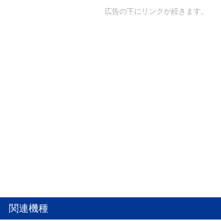
広告の下にリンクが続きます。
関連機種