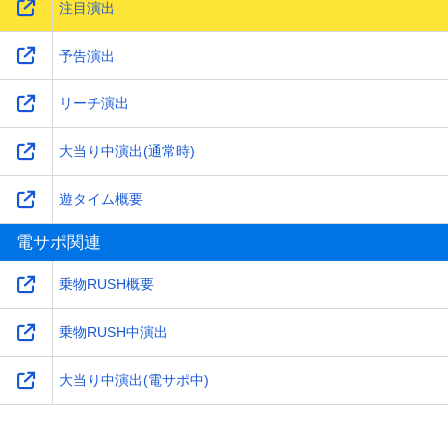
注目演出
予告演出
リーチ演出
大当り中演出(通常時)
遊タイム概要
電サポ関連
乗物RUSH概要
乗物RUSH中演出
大当り中演出(電サポ中)