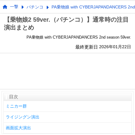
一撃
パチンコ
PA乗物娘 with CYBERJAPANDANCERS 2nd s
【乗物娘2 59ver.（パチンコ）】通常時の注目
演出まとめ
PA乗物娘 with CYBERJAPANDANCERS 2nd season 59ver.
最終更新日
2026年01月22日
目次
ミニカー群
ライジングン演出
画面拡大演出