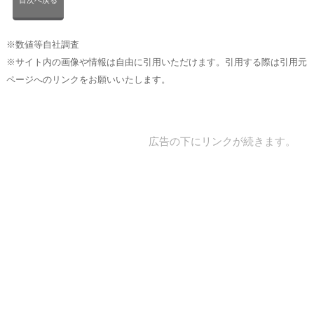
目次へ戻る
※数値等自社調査
※サイト内の画像や情報は自由に引用いただけます。引用する際は引用元
ページへのリンクをお願いいたします。
広告の下にリンクが続きます。