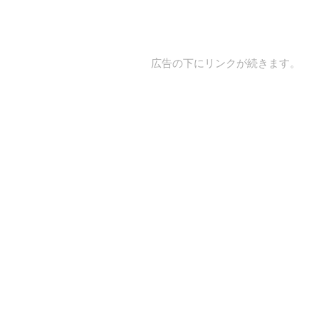
広告の下にリンクが続きます。