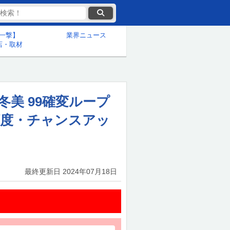
一撃】
業界ニュース
店・取材
冬美 99確変ループ
信頼度・チャンスアッ
最終更新日
2024年07月18日