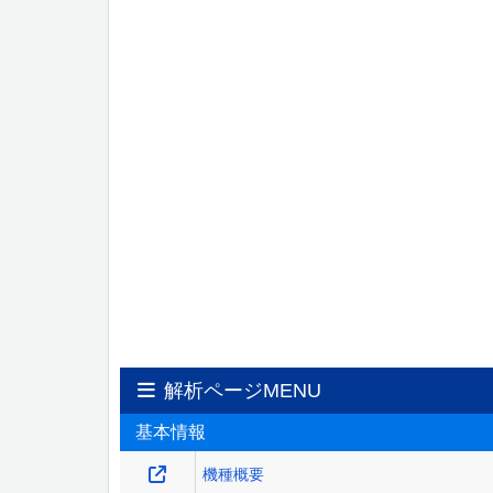
解析ページMENU
基本情報
機種概要