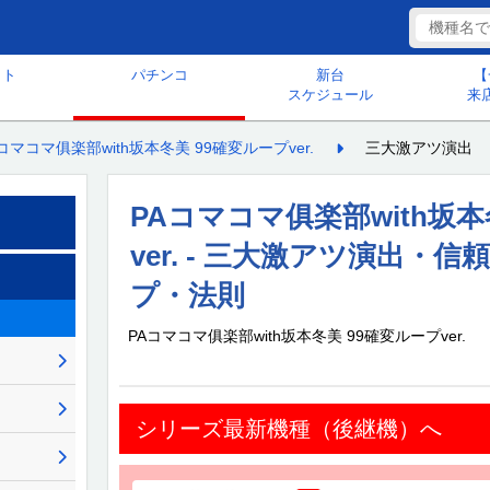
ット
パチンコ
新台
【
スケジュール
来
コマコマ俱楽部with坂本冬美 99確変ループver.
三大激アツ演出
PAコマコマ俱楽部with坂本
ver. - 三大激アツ演出・
プ・法則
PAコマコマ俱楽部with坂本冬美 99確変ループver.
シリーズ最新機種（後継機）へ