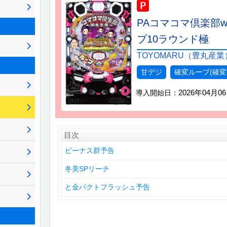
PAコマコマ倶楽部w
プ10ラウンド極
TOYOMARU（豊丸産業
甘デジ
確変ループ(確変
2026年04月0
導入開始日：
目次
ビーナス群予告
冬美SPリーチ
と金パクトフラッシュ予告