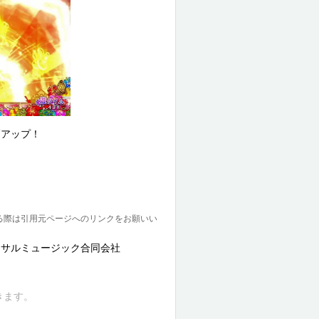
幅アップ！
る際は引用元ページへのリンクをお願いい
ーサルミュージック合同会社
きます。