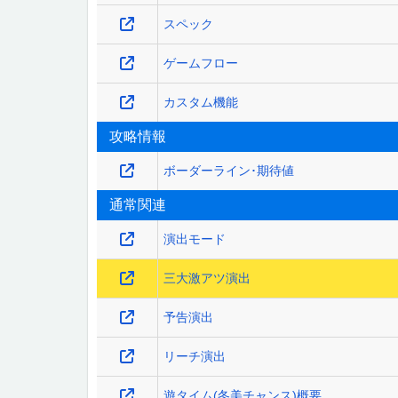
スペック
ゲームフロー
カスタム機能
攻略情報
ボーダーライン･期待値
通常関連
演出モード
三大激アツ演出
予告演出
リーチ演出
遊タイム(冬美チャンス)概要