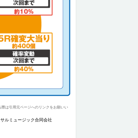
る際は引用元ページへのリンクをお願いい
ーサルミュージック合同会社