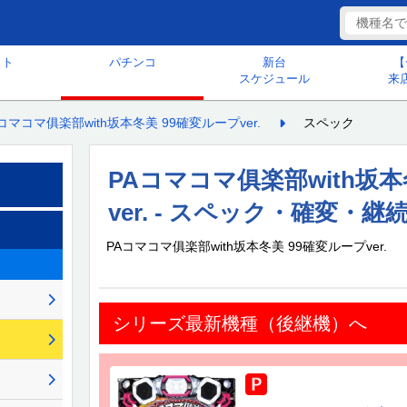
ット
パチンコ
新台
【
スケジュール
来
コマコマ俱楽部with坂本冬美 99確変ループver.
スペック
PAコマコマ俱楽部with坂本
ver. - スペック・確変・継
PAコマコマ俱楽部with坂本冬美 99確変ループver.
シリーズ最新機種（後継機）へ