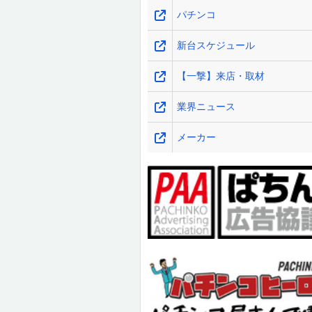
パチンコ
新台スケジュール
【一撃】来店・取材
業界ニュース
メーカー