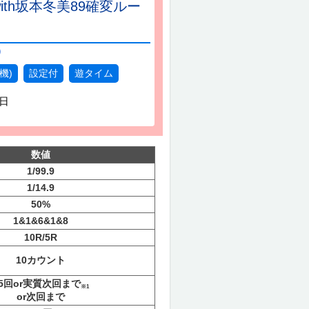
ith坂本冬美89確変ルー
）
機)
設定付
遊タイム
6日
数値
1/99.9
1/14.9
50%
1&1&6&1&8
10R/5R
10カウント
35回or実質次回まで
※1
or次回まで