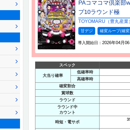
PAコマコマ倶楽部w
プ10ラウンド極
TOYOMARU（豊丸産業
甘デジ
確変ループ(確変
2026年04月0
導入開始日：
スペック
低確率時
大当り確率
高確率時
確変割合
賞球数
ラウンド
ラウンド中
カウント
時短・電サポ