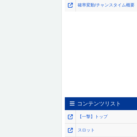
確率変動/チャンスタイム概要
コンテンツリスト
【一撃】トップ
スロット