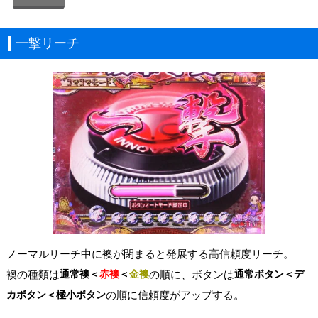
一撃リーチ
ノーマルリーチ中に襖が閉まると発展する高信頼度リーチ。
襖の種類は
通常襖＜
赤襖
＜
金襖
の順に、ボタンは
通常ボタン＜デ
カボタン＜極小ボタン
の順に信頼度がアップする。