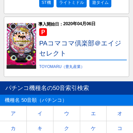
ST機
ライトミドル
遊タイム
2020年04月06日
導入開始日：
PAコマコマ倶楽部＠エイジ
セレクト
TOYOMARU（豊丸産業）
パチンコ機種名の50音索引検索
機種名 50音順（パチンコ）
ア
イ
ウ
エ
オ
カ
キ
ク
ケ
コ