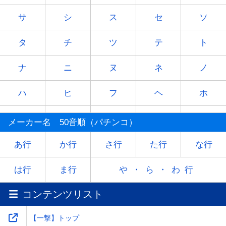
サ
シ
ス
セ
ソ
タ
チ
ツ
テ
ト
ナ
ニ
ヌ
ネ
ノ
ハ
ヒ
フ
ヘ
ホ
マ
ミ
ム
メ
モ
メーカー名 50音順（パチンコ）
ヤ
-
ユ
-
ヨ
あ行
か行
さ行
た行
な行
ラ
リ
ル
レ
ロ
は行
ま行
や・ら・わ行
コンテンツリスト
ワ
-
-
-
-
【一撃】トップ