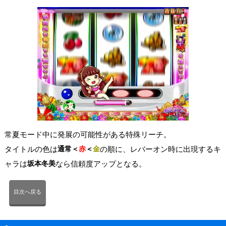
常夏モード中に発展の可能性がある特殊リーチ。
タイトルの色は
通常＜
赤
＜
金
の順に、レバーオン時に出現するキ
ャラは
坂本冬美
なら信頼度アップとなる。
目次へ戻る