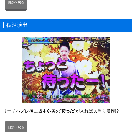
目次へ戻る
復活演出
リーチハズレ後に坂本冬美の“
待った
”が入れば大当り濃厚!?
目次へ戻る