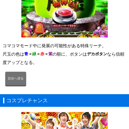
コマコマモード中に発展の可能性がある特殊リーチ。
尺玉の色は
青
＜
緑
＜
赤
＜
紫
の順に、ボタンは
デカボタン
なら信頼
度アップとなる。
目次へ戻る
コスプレチャンス