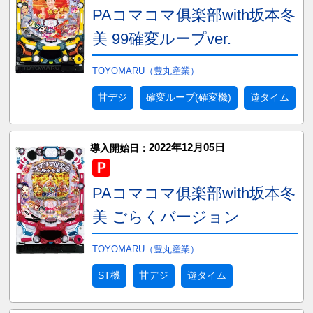
PAコマコマ俱楽部with坂本冬
美 99確変ループver.
TOYOMARU（豊丸産業）
甘デジ
確変ループ(確変機)
遊タイム
2022年12月05日
導入開始日：
PAコマコマ俱楽部with坂本冬
美 ごらくバージョン
TOYOMARU（豊丸産業）
ST機
甘デジ
遊タイム