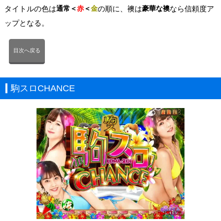
タイトルの色は
通常＜
赤
＜
金
の順に、襖は
豪華な襖
なら信頼度ア
ップとなる。
目次へ戻る
駒スロCHANCE