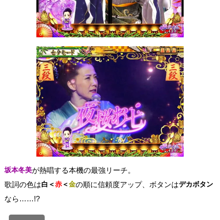
坂本冬美
が熱唱する本機の最強リーチ。
歌詞の色は
白＜
赤
＜
金
の順に信頼度アップ、ボタンは
デカボタン
なら……!?