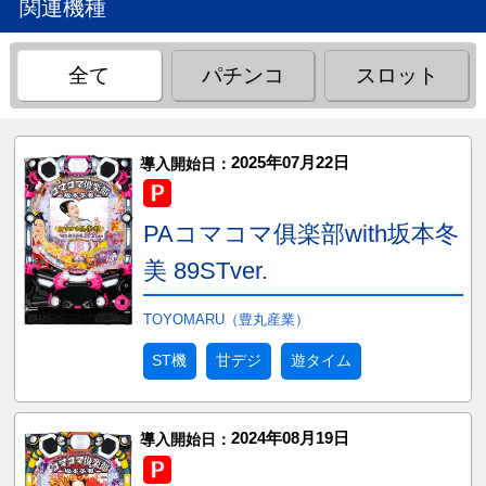
関連機種
全て
パチンコ
スロット
2025年07月22日
導入開始日：
PAコマコマ俱楽部with坂本冬
美 89STver.
TOYOMARU（豊丸産業）
ST機
甘デジ
遊タイム
2024年08月19日
導入開始日：