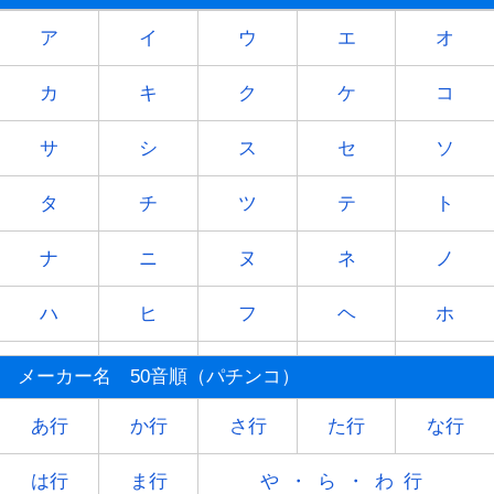
ア
イ
ウ
エ
オ
カ
キ
ク
ケ
コ
サ
シ
ス
セ
ソ
タ
チ
ツ
テ
ト
ナ
ニ
ヌ
ネ
ノ
ハ
ヒ
フ
ヘ
ホ
マ
ミ
ム
メ
モ
メーカー名 50音順（パチンコ）
ヤ
-
ユ
-
ヨ
あ行
か行
さ行
た行
な行
ラ
リ
ル
レ
ロ
は行
ま行
や・ら・わ行