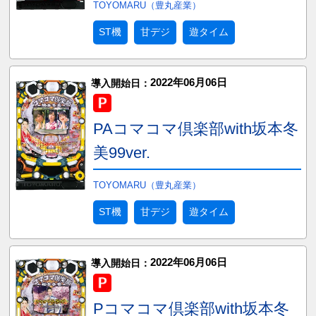
TOYOMARU（豊丸産業）
ST機
甘デジ
遊タイム
2022年06月06日
導入開始日：
PAコマコマ倶楽部with坂本冬
美99ver.
TOYOMARU（豊丸産業）
ST機
甘デジ
遊タイム
2022年06月06日
導入開始日：
Pコマコマ倶楽部with坂本冬