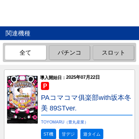
関連機種
全て
パチンコ
スロット
2025年07月22日
導入開始日：
PAコマコマ俱楽部with坂本冬
美 89STver.
TOYOMARU（豊丸産業）
ST機
甘デジ
遊タイム