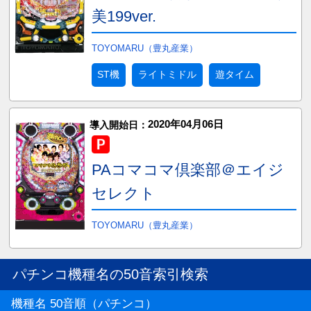
美199ver.
TOYOMARU（豊丸産業）
ST機
ライトミドル
遊タイム
2020年04月06日
導入開始日：
PAコマコマ倶楽部＠エイジ
セレクト
TOYOMARU（豊丸産業）
パチンコ機種名の50音索引検索
機種名 50音順（パチンコ）