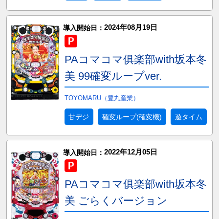
2024年08月19日
導入開始日：
PAコマコマ俱楽部with坂本冬
美 99確変ループver.
TOYOMARU（豊丸産業）
甘デジ
確変ループ(確変機)
遊タイム
2022年12月05日
導入開始日：
PAコマコマ俱楽部with坂本冬
美 ごらくバージョン