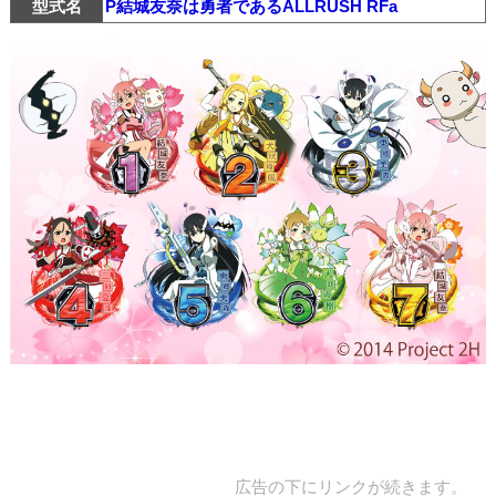
型式名
P結城友奈は勇者であるALLRUSH RFa
広告の下にリンクが続きます。