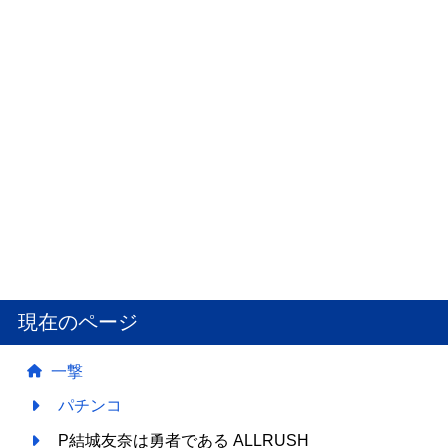
現在のページ
一撃
パチンコ
P結城友奈は勇者である ALLRUSH