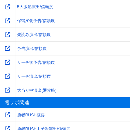
5大激熱演出/信頼度
保留変化予告/信頼度
先読み演出/信頼度
予告演出/信頼度
リーチ後予告/信頼度
リーチ演出/信頼度
大当り中演出(通常時)
電サポ関連
勇者RUSH概要
勇者RUSH中予告演出/信頼度