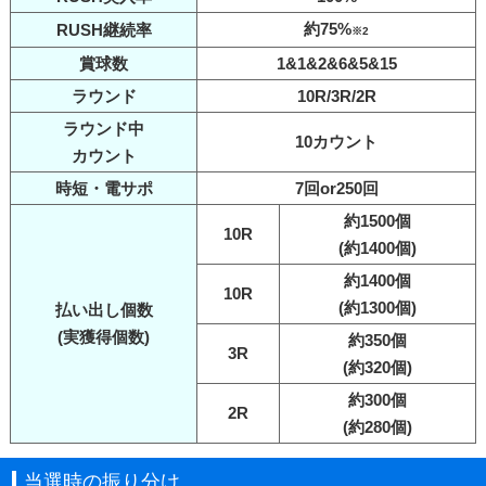
約75%
RUSH継続率
※2
賞球数
1&1&2&6&5&15
ラウンド
10R/3R/2R
ラウンド中
10カウント
カウント
時短・電サポ
7回or250回
約1500個
10R
(約1400個)
約1400個
10R
(約1300個)
払い出し個数
(実獲得個数)
約350個
3R
(約320個)
約300個
2R
(約280個)
当選時の振り分け