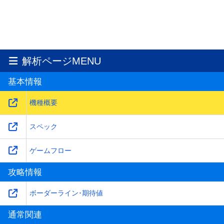
解析ページMENU
基本情報
機種概要
スペック
ゲームフロー
攻略情報
ボーダーライン･期待値
通常関連