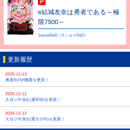
e結城友奈は勇者である～極
限7500～
SanseiR&D（サンセイR&D）
更新履歴
2025-12-13
勇者RUSH概要を更新！
2025-12-12
大当り中演出(通常時)を更新！
2025-12-12
大当り中演出(電サポ中)を更新！