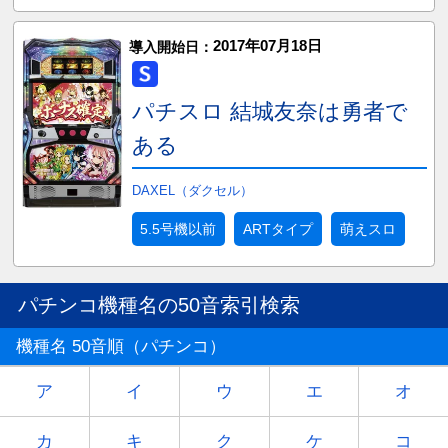
2017年07月18日
導入開始日：
パチスロ 結城友奈は勇者で
ある
DAXEL（ダクセル）
5.5号機以前
ARTタイプ
萌えスロ
パチンコ機種名の50音索引検索
機種名 50音順（パチンコ）
ア
イ
ウ
エ
オ
カ
キ
ク
ケ
コ