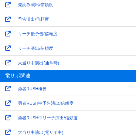
先読み演出/信頼度
予告演出/信頼度
リーチ後予告/信頼度
リーチ演出/信頼度
大当り中演出(通常時)
電サポ関連
勇者RUSH概要
勇者RUSH中予告演出/信頼度
勇者RUSH中リーチ演出/信頼度
大当り中演出(電サポ中)