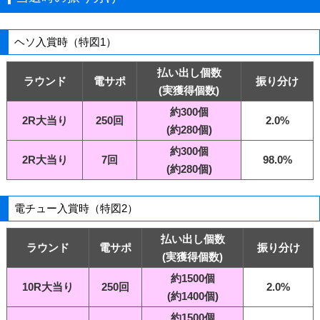
ヘソ入賞時（特図1）
払い出し個数
ラウンド
電サポ
振り分け
(実獲得個数)
約300個
2R大当り
250回
2.0%
(約280個)
約300個
2R大当り
7回
98.0%
(約280個)
電チュー入賞時（特図2）
払い出し個数
ラウンド
電サポ
振り分け
(実獲得個数)
約1500個
10R大当り
250回
2.0%
(約1400個)
約1500個