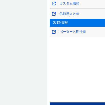
カスタム機能
信頼度まとめ
攻略情報
ボーダーと期待値