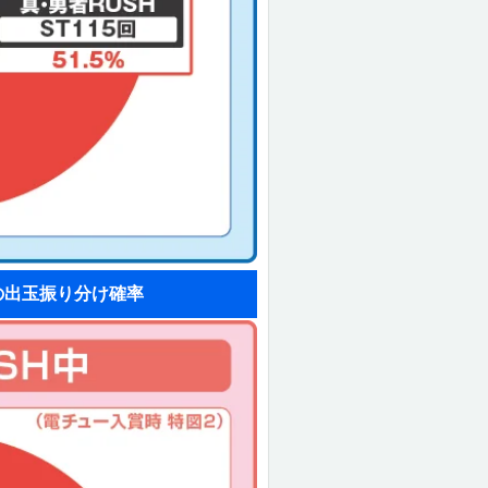
の出玉振り分け確率