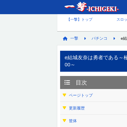
【一撃】トップ
スロ
一撃
パチンコ
e
e結城友奈は勇者である～極
00～
目次
ページトップ
更新履歴
筐体