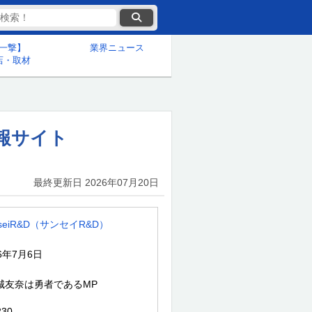
一撃】
業界ニュース
店・取材
報サイト
最終更新日
2026年07月20日
nseiR&D（サンセイR&D）
26年7月6日
城友奈は勇者であるMP
230