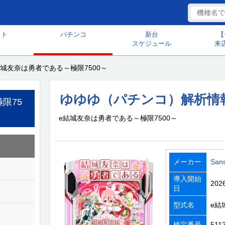
ット
パチンコ
新台
【
スケジュール
来
結城友奈は勇者である～極限7500～
ゆゆゆ（パチンコ）解析情
限75
e結城友奈は勇者である～極限7500～
メーカー
Sa
導入開始
20
日
型式名
e結
検定番号
511