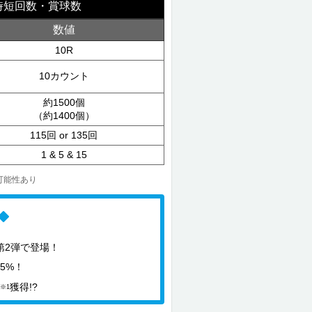
時短回数・賞球数
数値
10R
10カウント
約1500個
（約1400個）
115回 or 135回
1 & 5 & 15
可能性あり
第2弾で登場！
.5%！
獲得!?
※1