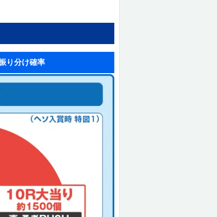
振り分け確率