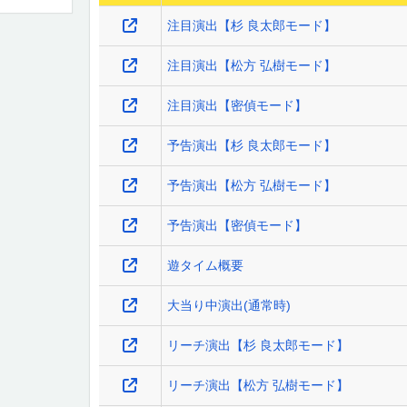
注目演出【杉 良太郎モード】
注目演出【松方 弘樹モード】
注目演出【密偵モード】
予告演出【杉 良太郎モード】
予告演出【松方 弘樹モード】
予告演出【密偵モード】
遊タイム概要
大当り中演出(通常時)
リーチ演出【杉 良太郎モード】
リーチ演出【松方 弘樹モード】