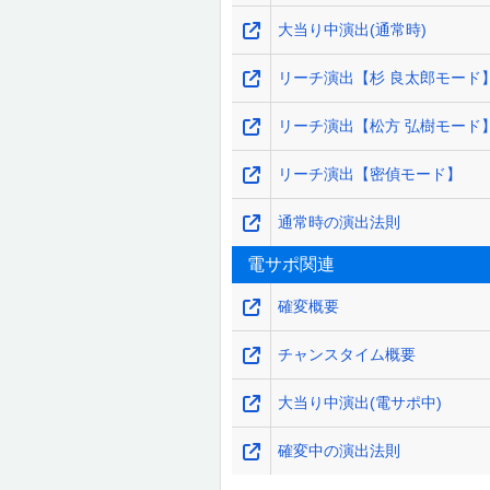
大当り中演出(通常時)
リーチ演出【杉 良太郎モード
リーチ演出【松方 弘樹モード
リーチ演出【密偵モード】
通常時の演出法則
電サポ関連
確変概要
チャンスタイム概要
大当り中演出(電サポ中)
確変中の演出法則