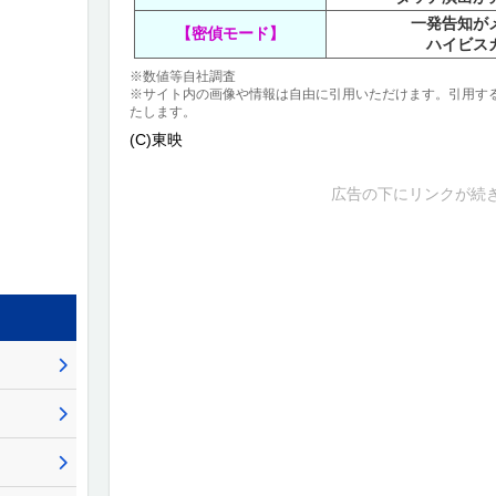
一発告知が
【密偵モード】
ハイビス
※数値等自社調査
※サイト内の画像や情報は自由に引用いただけます。引用す
たします。
(C)東映
広告の下にリンクが続