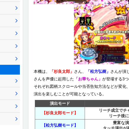
】
】
本機は、
「杉良太郎」
さん、
「松方弘樹」
さんが演
さんを声優に起用した
「お華ちゃん」
が登場する3
それぞれ図柄スクロールや当否告知方法などが変化
演出を楽しむことが可能となっている。
演出モード
リーチ成立でチ
【杉良太郎モード】
リーチ後に
豊富な演
【松方弘樹モード】
タッチ演出が