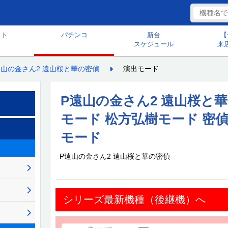
ット
パチンコ
新台
【
スケジュール
来
遠山の金さん2 遠山桜と華の密偵
演出モード
P遠山の金さん2 遠山桜と
モード 松方弘樹モード 密偵
モード
P遠山の金さん2 遠山桜と華の密偵
シリーズ最新機種（後継機）へ