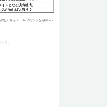
メインとなる演出構成。
カスが光れば大当り!?
る際は引用元ページへのリンクをお願いい
きます。