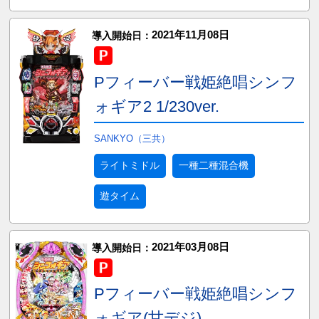
2021年11月08日
導入開始日：
Pフィーバー戦姫絶唱シンフ
ォギア2 1/230ver.
SANKYO（三共）
ライトミドル
一種二種混合機
遊タイム
2021年03月08日
導入開始日：
Pフィーバー戦姫絶唱シンフ
ォギア(甘デジ)