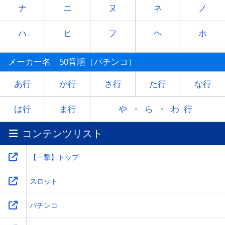
ナ
ニ
ヌ
ネ
ノ
ハ
ヒ
フ
ヘ
ホ
マ
ミ
ム
メ
モ
メーカー名 50音順（パチンコ）
ヤ
-
ユ
-
ヨ
あ行
か行
さ行
た行
な行
ラ
リ
ル
レ
ロ
は行
ま行
や・ら・わ行
コンテンツリスト
ワ
-
-
-
-
【一撃】トップ
スロット
パチンコ