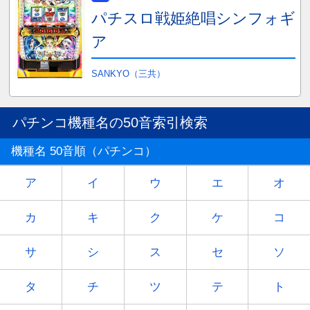
パチスロ戦姫絶唱シンフォギ
ア
SANKYO（三共）
パチンコ機種名の50音索引検索
機種名 50音順（パチンコ）
ア
イ
ウ
エ
オ
カ
キ
ク
ケ
コ
サ
シ
ス
セ
ソ
タ
チ
ツ
テ
ト