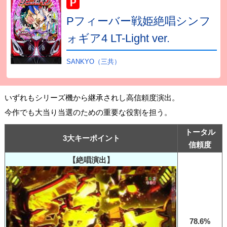
Pフィーバー戦姫絶唱シンフ
ォギア4 LT-Light ver.
SANKYO（三共）
いずれもシリーズ機から継承されし高信頼度演出。
今作でも大当り当選のための重要な役割を担う。
トータル
3大キーポイント
信頼度
【絶唱演出】
78.6%