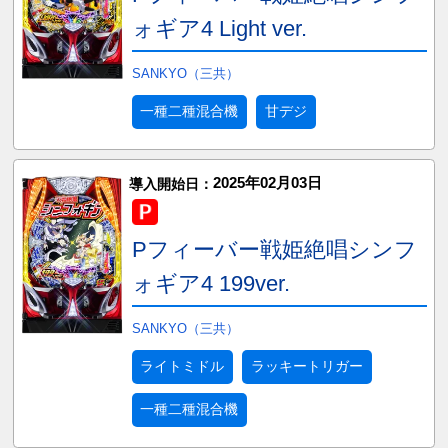
ォギア4 Light ver.
SANKYO（三共）
一種二種混合機
甘デジ
2025年02月03日
導入開始日：
Pフィーバー戦姫絶唱シンフ
ォギア4 199ver.
SANKYO（三共）
ライトミドル
ラッキートリガー
一種二種混合機