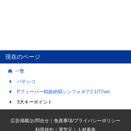
現在のページ
一撃
パチンコ
Pフィーバー戦姫絶唱シンフォギア2 1/77ver.
3大キーポイント
広告掲載/お問合せ
｜
免責事項/プライバシーポリシー
利用規約
｜
運営元
｜
人材募集