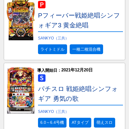
Pフィーバー戦姫絶唱シンフ
ォギア3 黄金絶唱
SANKYO（三共）
ライトミドル
一種二種混合機
2021年12月20日
導入開始日：
パチスロ 戦姫絶唱シンフォ
ギア 勇気の歌
SANKYO（三共）
6.0～6.4号機
ATタイプ
萌えスロ