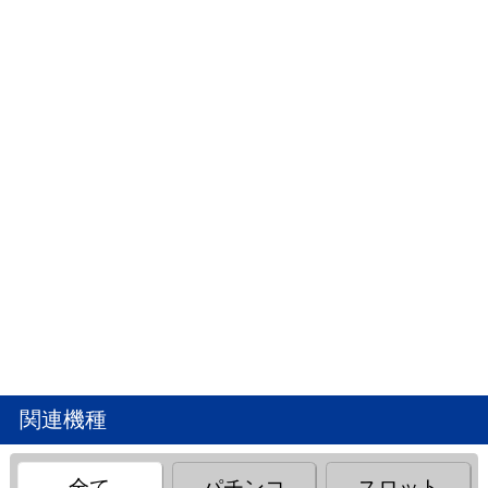
関連機種
全て
パチンコ
スロット