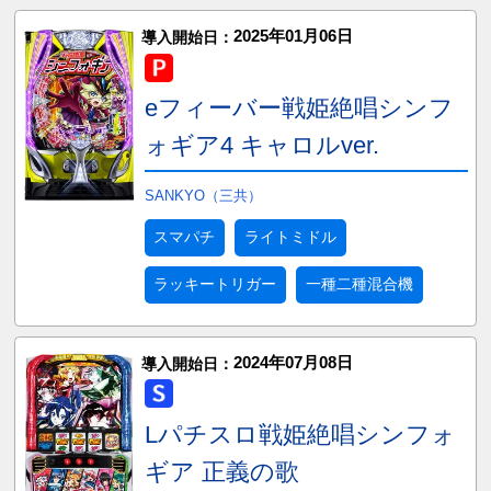
2025年01月06日
導入開始日：
eフィーバー戦姫絶唱シンフ
ォギア4 キャロルver.
SANKYO（三共）
スマパチ
ライトミドル
ラッキートリガー
一種二種混合機
2024年07月08日
導入開始日：
Lパチスロ戦姫絶唱シンフォ
ギア 正義の歌