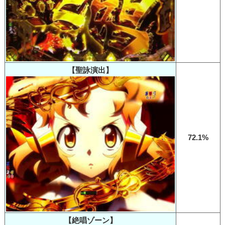
【聖詠演出】
72.1%
【絶唱ゾーン】