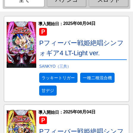
2025年08月04日
導入開始日：
Pフィーバー戦姫絶唱シンフ
ォギア4 LT-Light ver.
SANKYO（三共）
ラッキートリガー
一種二種混合機
甘デジ
2025年08月04日
導入開始日：
Pフィーバー戦姫絶唱シンフ