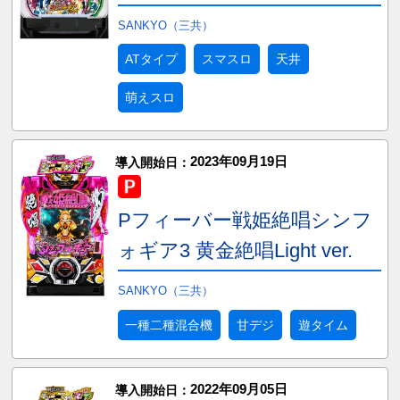
SANKYO（三共）
ATタイプ
スマスロ
天井
萌えスロ
2023年09月19日
導入開始日：
Pフィーバー戦姫絶唱シンフ
ォギア3 黄金絶唱Light ver.
SANKYO（三共）
一種二種混合機
甘デジ
遊タイム
2022年09月05日
導入開始日：