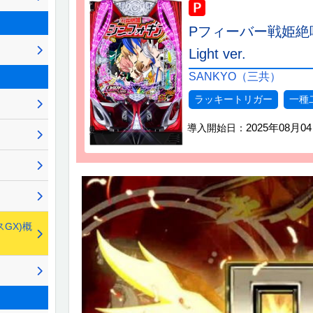
Pフィーバー戦姫絶唱
Light ver.
SANKYO（三共）
ラッキートリガー
一種
2025年08月0
導入開始日：
GX)概