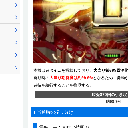
本機は遊タイムを搭載しており、
大当り後685回消
発動時の
大当り期待度は約99.9%
となるため、発動
遊技を続行することを推奨する。
時短870回の引き戻
約99.9%
当選時の振り分け
電チュー入賞時（特図2）