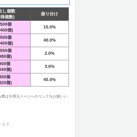
出し個数
振り分け
獲得個数)
500個
10.0%
400個)
500個
40.0%
400個)
050個
2.0%
980個)
900個
3.0%
840個)
450個
45.0%
420個)
る際は引用元ページへのリンクをお願いい
きます。