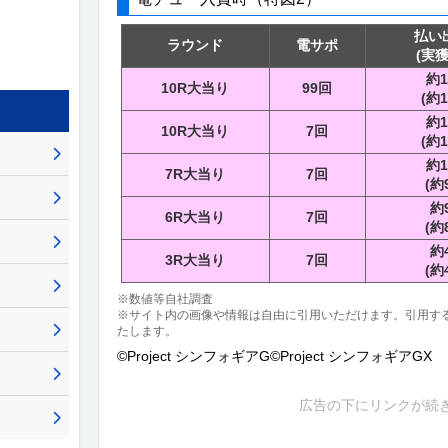
払い
ラウンド
電サポ
(実
約1
10R大当り
99回
(約1
約1
10R大当り
7回
(約1
約1
7R大当り
7回
(約
約
6R大当り
7回
(約
約
3R大当り
7回
(約
※数値等自社調査
※サイト内の画像や情報は自由に引用いただけます。引用す
たします。
©Project シンフォギアG©Project シンフォギアGX
広告の下にリンクが続