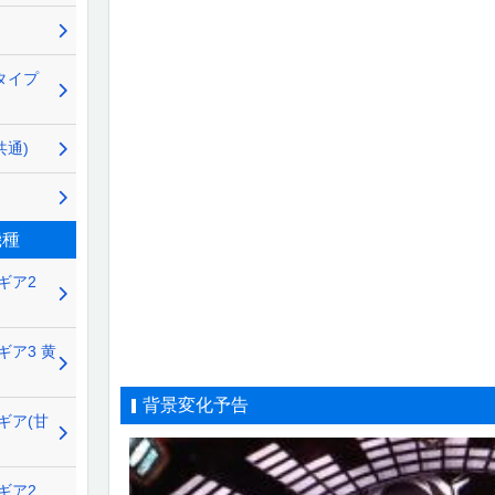
タイプ
共通)
機種
ギア2
ア3 黄
背景変化予告
ギア(甘
ギア2