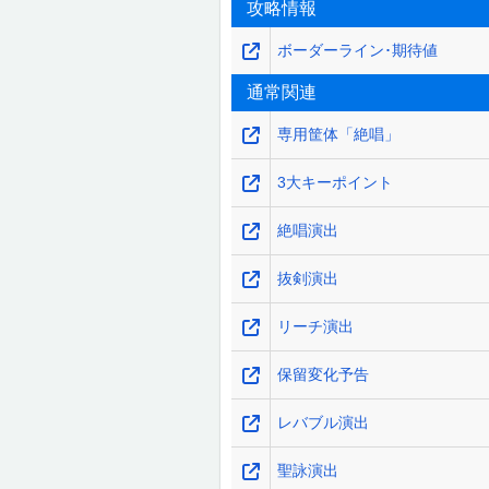
攻略情報
ボーダーライン･期待値
通常関連
専用筐体「絶唱」
3大キーポイント
絶唱演出
抜剣演出
リーチ演出
保留変化予告
レバブル演出
聖詠演出