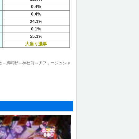
0.4%
0.4%
24.1%
0.1%
55.1%
大当り濃厚
歌→風鳴邸→神社前→チフォージュシャ