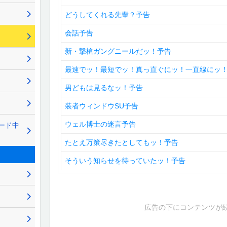
どうしてくれる先輩？予告
会話予告
新・撃槍ガングニールだッ！予告
最速でッ！最短でッ！真っ直ぐにッ！一直線にッ
男どもは見るなッ！予告
装者ウィンドウSU予告
ウェル博士の迷言予告
モード中
たとえ万策尽きたとしてもッ！予告
そういう知らせを待っていたッ！予告
広告の下にコンテンツが