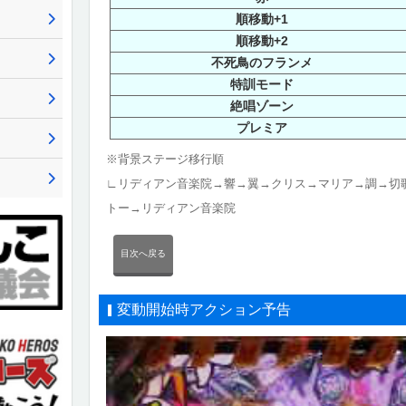
順移動+1
順移動+2
不死鳥のフランメ
特訓モード
絶唱ゾーン
プレミア
※背景ステージ移行順
∟リディアン音楽院→響→翼→クリス→マリア→調→切
トー→リディアン音楽院
目次へ戻る
変動開始時アクション予告