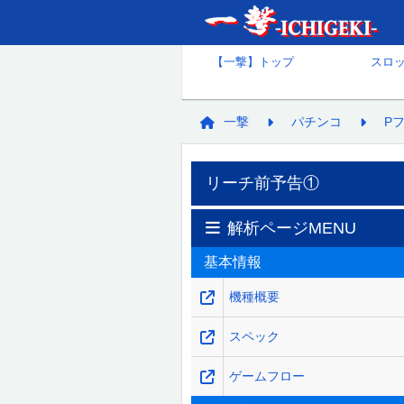
【一撃】トップ
スロ
一撃
パチンコ
P
リーチ前予告①
解析ページMENU
基本情報
機種概要
スペック
ゲームフロー