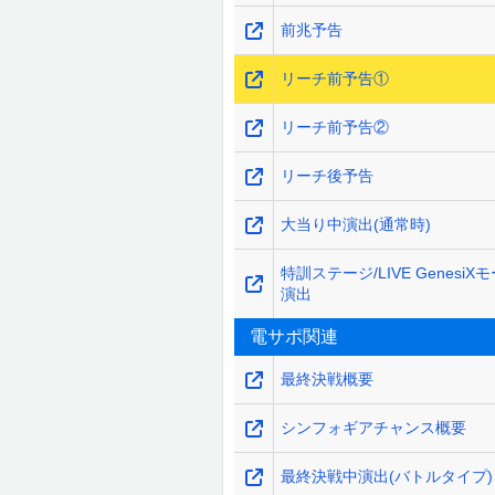
前兆予告
リーチ前予告①
リーチ前予告②
リーチ後予告
大当り中演出(通常時)
特訓ステージ/LIVE GenesiX
演出
電サポ関連
最終決戦概要
シンフォギアチャンス概要
最終決戦中演出(バトルタイプ)