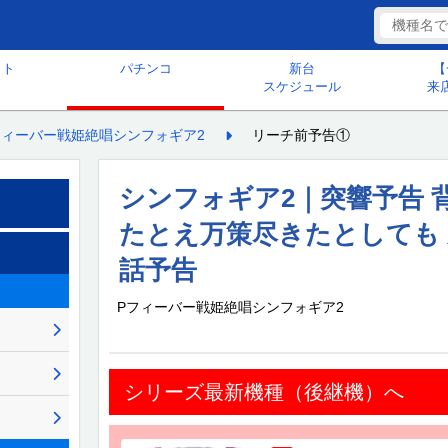
ット
パチンコ
新台
【
スケジュール
来
フィーバー戦姫絶唱シンフォギア2
リーチ前予告①
シンフォギア2｜突響予告 
たとえ万策尽きたとしても 
話予告
Pフィーバー戦姫絶唱シンフォギア2
シリーズ最新機種（後継機）へ