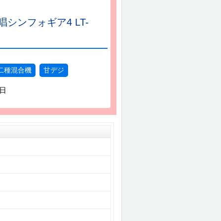
シンフォギア4 LT-
二種混合機
甘デジ
4日