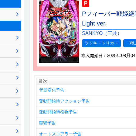
Pフィーバー戦姫絶唱
Light ver.
SANKYO（三共）
ラッキートリガー
一種
2025年08月0
導入開始日：
目次
背景変化予告
変動開始時アクション予告
変動開始時役物予告
突響予告
オートスコアラー予告