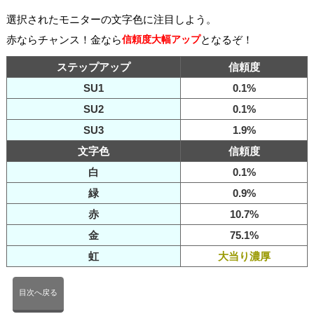
選択されたモニターの文字色に注目しよう。
赤ならチャンス！金なら
信頼度大幅アップ
となるぞ！
ステップアップ
信頼度
SU1
0.1%
SU2
0.1%
SU3
1.9%
文字色
信頼度
白
0.1%
緑
0.9%
赤
10.7%
金
75.1%
虹
大当り濃厚
目次へ戻る