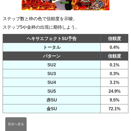
ステップ数と枠の色で信頼度を示唆。
ステップ5や金枠の出現に期待しよう。
ヘキサエフェクトSU予告
信頼度
トータル
0.4%
パターン
信頼度
SU2
0.1%
SU3
0.3%
SU4
3.1%
SU5
24.9%
赤SU
9.5%
金SU
72.1%
目次へ戻る