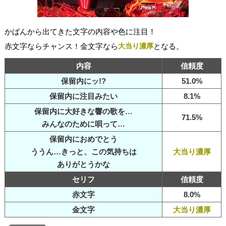
かばんから出てきた文字の内容や色に注目！
赤文字ならチャンス！金文字なら
大当り濃厚
となる。
内容
信頼度
保留内にッ!?
51.0%
保留内に注目みたい
8.1%
保留内に大好きな響の歌を…
71.5%
みんなのために唄って…
保留内におめでとう
ううん…きっと、この気持ちは
大当り濃厚
ありがとうかな
セリフ
信頼度
赤文字
8.0%
金文字
大当り濃厚