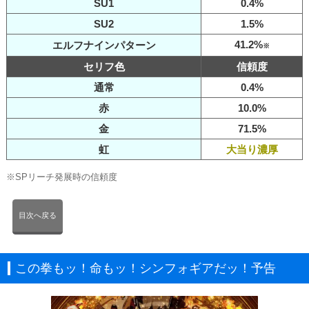
SU1
0.4%
SU2
1.5%
41.2%
エルフナインパターン
※
セリフ色
信頼度
通常
0.4%
赤
10.0%
金
71.5%
虹
大当り濃厚
※SPリーチ発展時の信頼度
目次へ戻る
この拳もッ！命もッ！シンフォギアだッ！予告