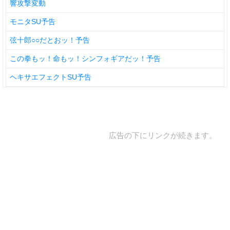
響攻撃変動
モニタSU予告
弦十郎○○だとおッ！予告
この拳もッ！命もッ！シンフォギアだッ！予告
ヘキサエフェクトSU予告
広告の下にリンクが続きます。