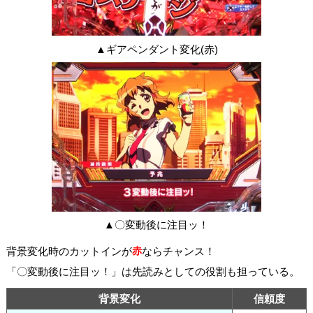
▲ギアペンダント変化(赤)
▲〇変動後に注目ッ！
背景変化時のカットインが
赤
ならチャンス！
「〇変動後に注目ッ！」は先読みとしての役割も担っている。
背景変化
信頼度