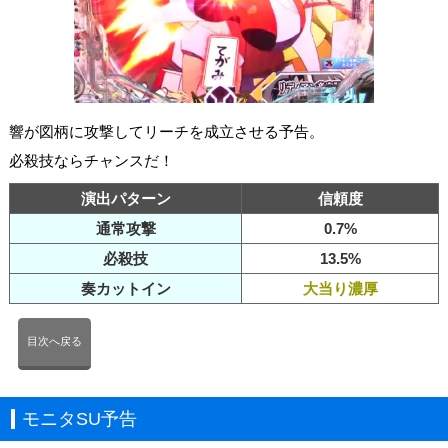
響が図柄に攻撃してリーチを成立させる予告。
必殺技ならチャンスだ！
演出パターン
信頼度
通常攻撃
0.7%
必殺技
13.5%
奏カットイン
大当り濃厚
目次へ戻る
モニタSU予告