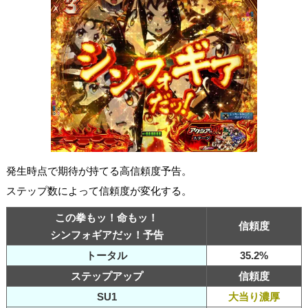
発生時点で期待が持てる高信頼度予告。
ステップ数によって信頼度が変化する。
この拳もッ！命もッ！
信頼度
シンフォギアだッ！予告
トータル
35.2%
ステップアップ
信頼度
SU1
大当り濃厚