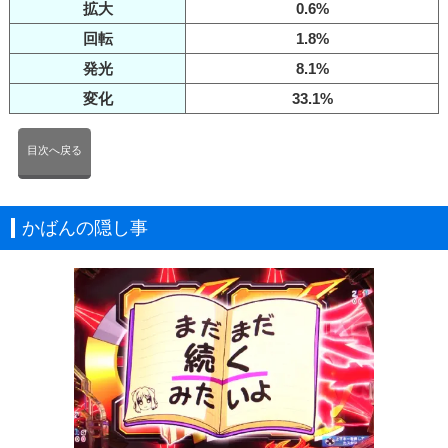
拡大
0.6%
回転
1.8%
発光
8.1%
変化
33.1%
目次へ戻る
かばんの隠し事