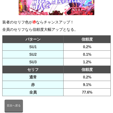
装者のセリフ色が
赤
ならチャンスアップ！
全員のセリフなら信頼度大幅アップとなる。
パターン
信頼度
SU1
0.2%
SU2
0.1%
SU3
1.2%
セリフ
信頼度
通常
0.2%
赤
9.1%
全員
77.6%
目次へ戻る