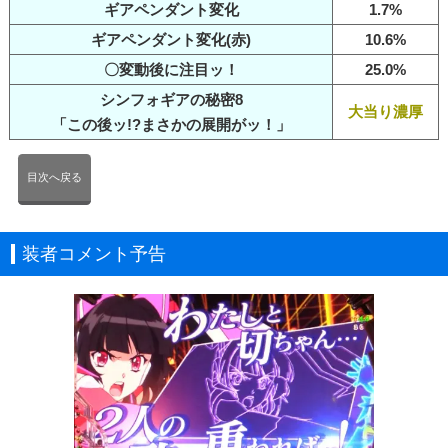
ギアペンダント変化
1.7%
ギアペンダント変化(赤)
10.6%
〇変動後に注目ッ！
25.0%
シンフォギアの秘密8
大当り濃厚
「この後ッ!?まさかの展開がッ！」
目次へ戻る
装者コメント予告