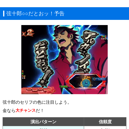
弦十郎○○だとおッ！予告
弦十郎のセリフの色に注目しよう。
金なら
大チャンス
だ！
演出パターン
信頼度