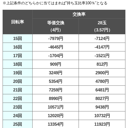
※上記条件のどちらかに当てはまれば”持ち玉比率100％”となる
交換率
回転率
等価交換
28玉
（4円）
（3.57円）
15回
-7979円
-7124円
16回
-4645円
-4147円
17回
-1704円
-1521円
18回
909円
812円
19回
3249円
2900円
20回
5354円
4780円
21回
7259円
6481円
22回
8990円
8027円
23回
10571円
9438円
24回
12020円
10732円
25回
13354円
11923円