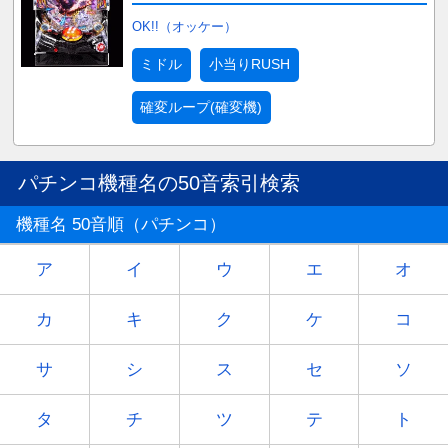
OK!!（オッケー）
ミドル
小当りRUSH
確変ループ(確変機)
パチンコ機種名の50音索引検索
機種名 50音順（パチンコ）
ア
イ
ウ
エ
オ
カ
キ
ク
ケ
コ
サ
シ
ス
セ
ソ
タ
チ
ツ
テ
ト