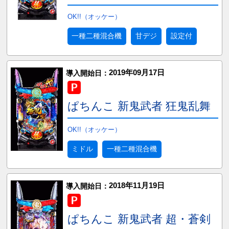
OK!!（オッケー）
一種二種混合機
甘デジ
設定付
2019年09月17日
導入開始日：
ぱちんこ 新鬼武者 狂鬼乱舞
OK!!（オッケー）
ミドル
一種二種混合機
2018年11月19日
導入開始日：
ぱちんこ 新鬼武者 超・蒼剣