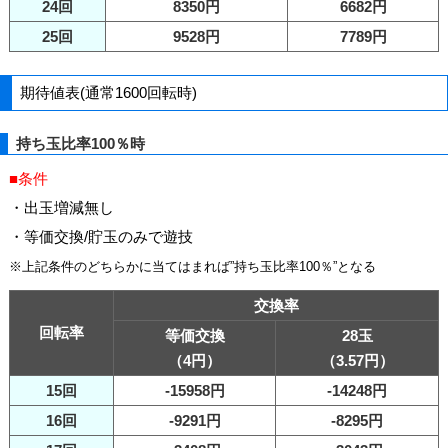
24回
8350円
6682円
25回
9528円
7789円
期待値表(通常1600回転時)
持ち玉比率100％時
■条件
・出玉増減無し
・等価交換/貯玉のみで遊技
※上記条件のどちらかに当てはまれば”持ち玉比率100％”となる
交換率
回転率
等価交換
28玉
（4円）
（3.57円）
15回
-15958円
-14248円
16回
-9291円
-8295円