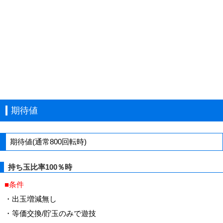
期待値
期待値(通常800回転時)
持ち玉比率100％時
■条件
・出玉増減無し
・等価交換/貯玉のみで遊技