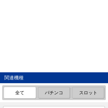
関連機種
全て
パチンコ
スロット