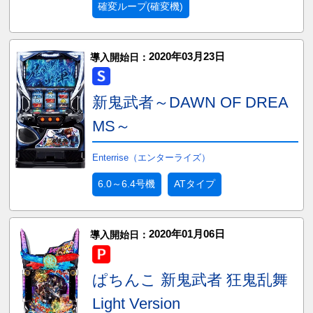
確変ループ(確変機)
2020年03月23日
導入開始日：
新鬼武者～DAWN OF DREA
MS～
Enterrise（エンターライズ）
6.0～6.4号機
ATタイプ
2020年01月06日
導入開始日：
ぱちんこ 新鬼武者 狂鬼乱舞
Light Version