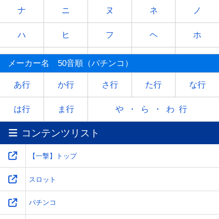
ナ
ニ
ヌ
ネ
ノ
ハ
ヒ
フ
ヘ
ホ
マ
ミ
ム
メ
モ
メーカー名 50音順（パチンコ）
ヤ
-
ユ
-
ヨ
あ行
か行
さ行
た行
な行
ラ
リ
ル
レ
ロ
は行
ま行
や・ら・わ行
コンテンツリスト
ワ
-
-
-
-
【一撃】トップ
スロット
パチンコ