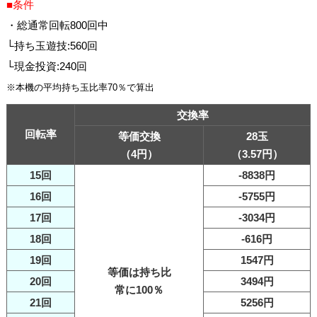
■条件
・総通常回転800回中
└持ち玉遊技:560回
└現金投資:240回
※本機の平均持ち玉比率70％で算出
交換率
回転率
等価交換
28玉
（4円）
（3.57円）
15回
-8838円
16回
-5755円
17回
-3034円
18回
-616円
19回
1547円
等価は持ち比
20回
3494円
常に100％
21回
5256円