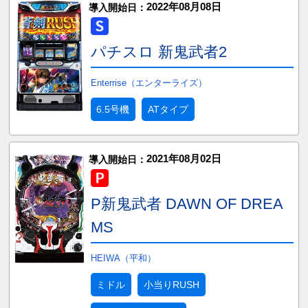
2022年08月08日
導入開始日：
パチスロ 新鬼武者2
Enterrise（エンターライズ）
6.5号機
ATタイプ
2021年08月02日
導入開始日：
P新鬼武者 DAWN OF DREA
MS
HEIWA（平和）
ミドル
小当りRUSH