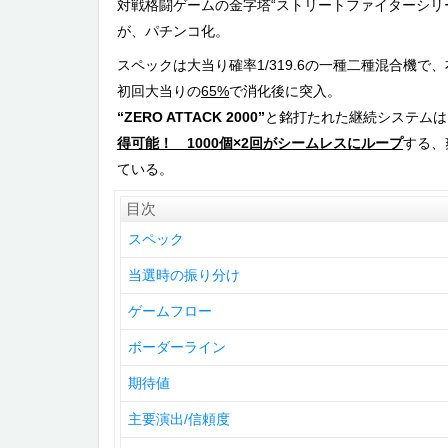
対戦格闘ゲームの金字塔“ストリートファイターシリ
が、パチンコ化。
スペックは大当り確率1/319.6の一種二種混合機で
初回大当りの
65%
で消化後に突入。
“ZERO ATTACK 2000”
と銘打たれた継続システムは
得可能！ 1000個×2回がシームレスにループ
する、
ている。
目次
スペック
当選時の振り分け
ゲームフロー
ボーダーライン
期待値
主要演出/信頼度