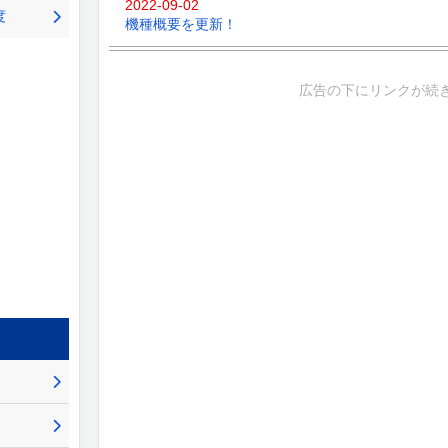
2022-09-02
度
機種概要を更新！
2022-06-20
予告演出/信頼度を更新！
広告の下にリンクが続
2022-06-20
通常時の演出法則を更新！