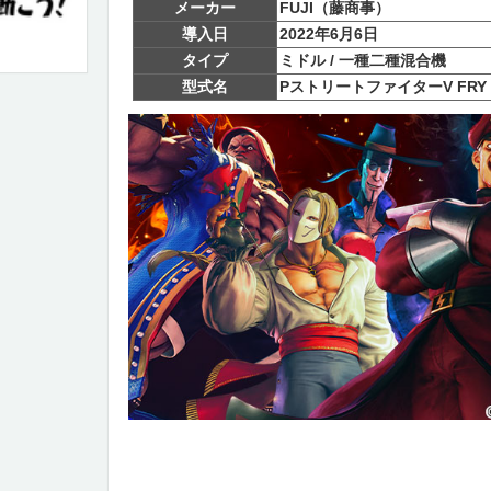
メーカー
FUJI（藤商事）
導入日
2022年6月6日
タイプ
ミドル / 一種二種混合機
型式名
PストリートファイターV FRY