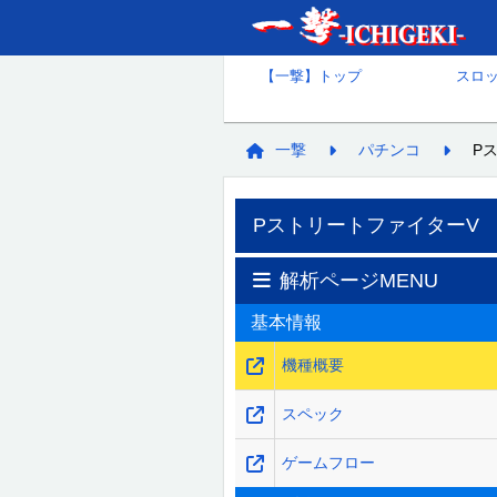
【一撃】トップ
スロ
一撃
パチンコ
P
PストリートファイターV
解析ページMENU
基本情報
機種概要
スペック
ゲームフロー