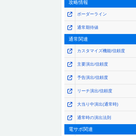
攻略情報
ボーダーライン
通常期待値
通常関連
カスタマイズ機能/信頼度
主要演出/信頼度
予告演出/信頼度
リーチ演出/信頼度
大当り中演出(通常時)
通常時の演出法則
電サポ関連