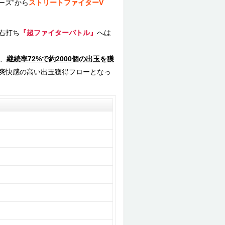
ーズ”から
ストリートファイターV
、右打ち
『超ファイターバトル』
へは
、
継続率72%で約2000個の出玉を獲
爽快感の高い出玉獲得フローとなっ