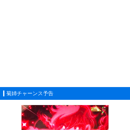
菊姉チャーンス予告