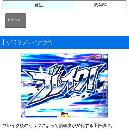
発生
約44%
目次へ戻る
小当りブレイク予告
ブレイク後のセリフによって信頼度が変化する予告演出。