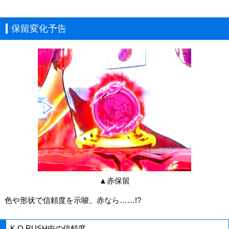
保留変化予告
▲赤保留
色や形状で信頼度を示唆。赤なら……!?
K.O.RUSH中の信頼度