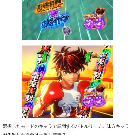
選択したモードのキャラで展開するバトルリーチ。味方キャラ
が先制した場合は大当り濃厚!?