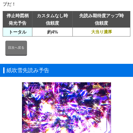
プだ！
停止時図柄
カスタムなし時
先読み期待度アップ時
発光予告
信頼度
信頼度
トータル
約4%
大当り濃厚
目次へ戻る
紙吹雪先読み予告