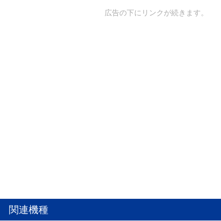
広告の下にリンクが続きます。
関連機種