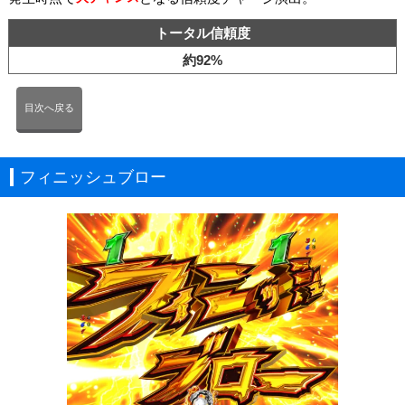
トータル信頼度
約92%
目次へ戻る
フィニッシュブロー