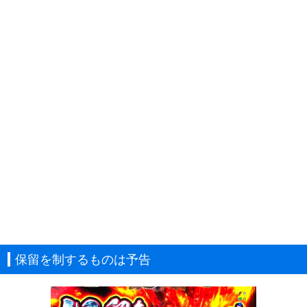
保留を制するものは予告