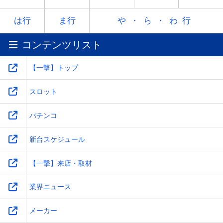
ラ
リ
ル
レ
ロ
は行
ま行
や・ら・わ行
コンテンツリスト
ワ
-
-
-
-
【一撃】トップ
スロット
パチンコ
新台スケジュール
【一撃】来店・取材
業界ニュース
メーカー