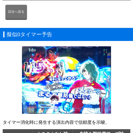
目次へ戻る
擬似0タイマー予告
タイマー消化時に発生する演出内容で信頼度を示唆。