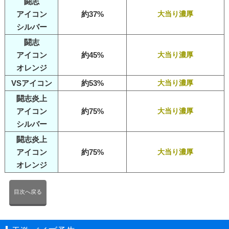
闘志
アイコン
約37%
大当り濃厚
シルバー
闘志
アイコン
約45%
大当り濃厚
オレンジ
VSアイコン
約53%
大当り濃厚
闘志炎上
アイコン
約75%
大当り濃厚
シルバー
闘志炎上
アイコン
約75%
大当り濃厚
オレンジ
目次へ戻る