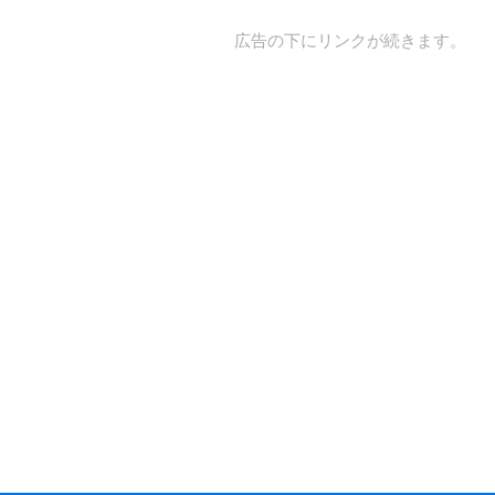
広告の下にリンクが続きます。