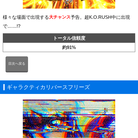
様々な場面で出現する
大チャンス
予告。超K.O.RUSH中に出現
で……!?
トータル信頼度
約91%
目次へ戻る
ギャラクティカリバースフリーズ