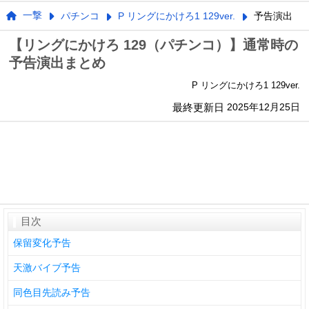
一撃
パチンコ
P リングにかけろ1 129ver.
予告演出
【リングにかけろ 129（パチンコ）】通常時の
予告演出まとめ
P リングにかけろ1 129ver.
最終更新日
2025年12月25日
目次
保留変化予告
天激バイブ予告
同色目先読み予告