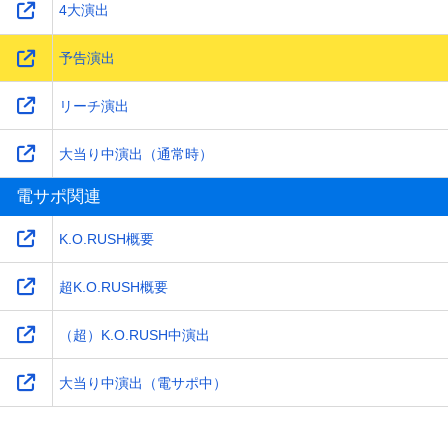
4大演出
予告演出
リーチ演出
大当り中演出（通常時）
電サポ関連
K.O.RUSH概要
超K.O.RUSH概要
（超）K.O.RUSH中演出
大当り中演出（電サポ中）