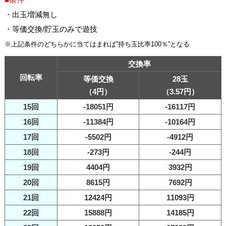
・出玉増減無し
・等価交換/貯玉のみで遊技
※上記条件のどちらかに当てはまれば”持ち玉比率100％”となる
交換率
回転率
等価交換
28玉
（4円）
（3.57円）
15回
-18051円
-16117円
16回
-11384円
-10164円
17回
-5502円
-4912円
18回
-273円
-244円
19回
4404円
3932円
20回
8615円
7692円
21回
12424円
11093円
22回
15888円
14185円