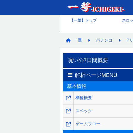
【一撃】トップ
スロ
一撃
パチンコ
P
呪いの7日間概要
解析ページMENU
基本情報
機種概要
スペック
ゲームフロー