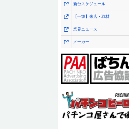
新台スケジュール
【一撃】来店・取材
業界ニュース
メーカー