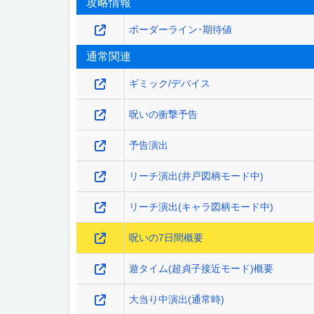
攻略情報
ボーダーライン･期待値
通常関連
ギミック/デバイス
呪いの衝撃予告
予告演出
リーチ演出(井戸図柄モード中)
リーチ演出(キャラ図柄モード中)
呪いの7日間概要
遊タイム(超貞子接近モード)概要
大当り中演出(通常時)