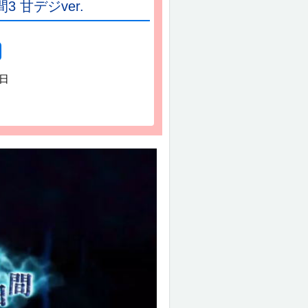
3 甘デジver.
）
5日