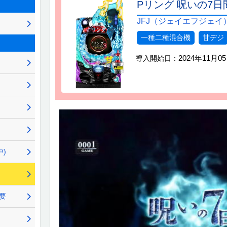
Pリング 呪いの7日間
JFJ（ジェイエフジェイ
一種二種混合機
甘デジ
2024年11月0
導入開始日：
)
要