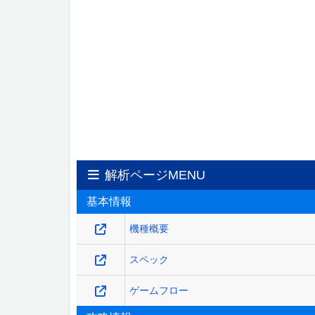
解析ページMENU
基本情報
機種概要
スペック
ゲームフロー