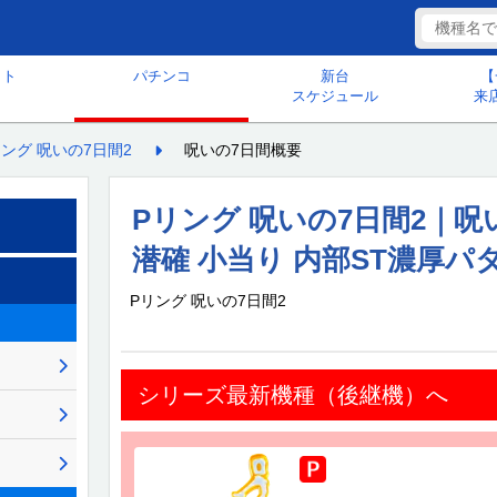
ット
パチンコ
新台
【
スケジュール
来
リング 呪いの7日間2
呪いの7日間概要
Pリング 呪いの7日間2｜呪
潜確 小当り 内部ST濃厚パ
Pリング 呪いの7日間2
シリーズ最新機種（後継機）へ